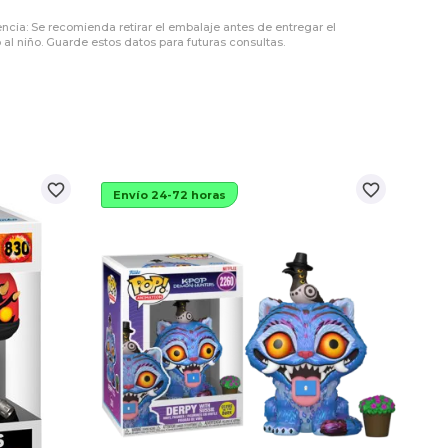
encia: Se recomienda retirar el embalaje antes de entregar el
 al niño. Guarde estos datos para futuras consultas.
favorite_border
favorite_border
Envío 24-72 horas
Env