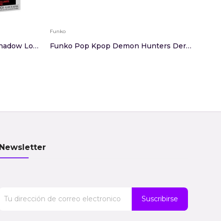
Funko
Funko
Funko POP Star Wars Maul Shadow Lord Icarus
Funko Pop Kpop Demon Hunters Derpy With Sussie ...
Fun
Newsletter