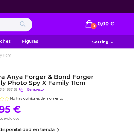
0,00 €
0
uches
Figuras
Setting
expand_more
y 11cm
ra Anya Forger & Bond Forger
ly Photo Spy X Family 11cm
3164883138
|
Banpresto
No hay opiniones de momento
,95 €
s excluidos
disponibilidad en tienda