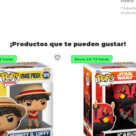
Madrid.
* Advert
producto
¡Productos que te pueden gustar!
favorite_border
2 horas
Envío 24-72 horas