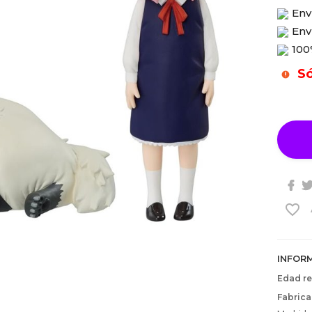
Env
Env
100
Só
favorite_border
INFOR
Edad r
Fabrica