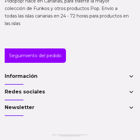
Pidopop! nace en Canarias, para traerte la mayor
colección de Funkos y otros productos Pop. Envío a
todas las islas canarias en 24 - 72 horas para productos en
las islas
Seguimiento del pedido
keyboard_arrow_down
Información
keyboard_arrow_down
Redes sociales
keyboard_arrow_down
Newsletter