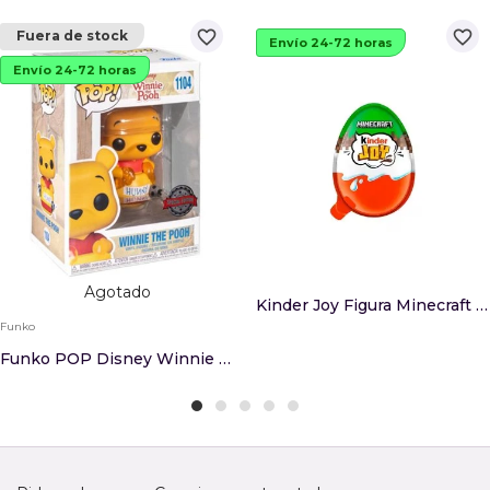
favorite_border
favorite_border
Fuera de stock
Envío 24-72 horas
Envío 24-72 horas
Agotado
Kinder Joy Figura Minecraft Sorpresa
Funko
Funko POP Disney Winnie The Pooh Winnie Exclusive