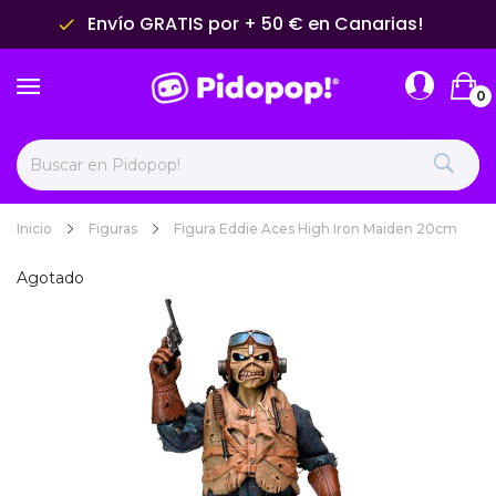
Envío GRATIS por + 50 € en Canarias!
done
0
Inicio
Figuras
Figura Eddie Aces High Iron Maiden 20cm
Agotado