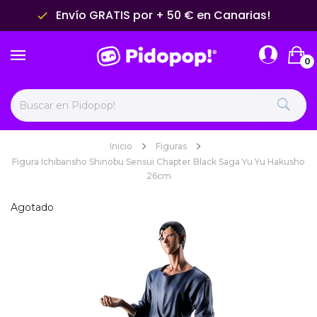
Envío GRATIS por + 50 € en Canarias!
done
0
Inicio
Figuras
Figura Ichibansho Shinobu Sensui Chapter Black Saga Yu Yu Hakusho
26cm
Agotado