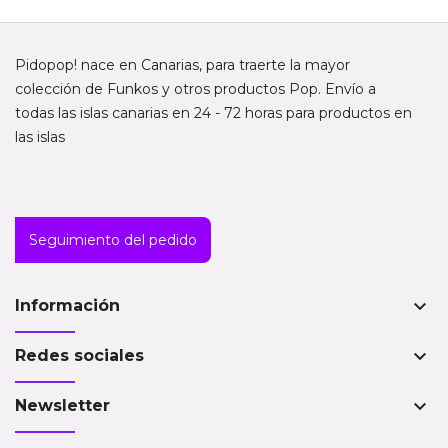
Pidopop! nace en Canarias, para traerte la mayor
colección de Funkos y otros productos Pop. Envío a
todas las islas canarias en 24 - 72 horas para productos en
las islas
Seguimiento del pedido
keyboard_arrow_down
Información
keyboard_arrow_down
Redes sociales
keyboard_arrow_down
Newsletter