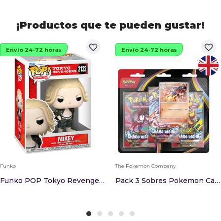
¡Productos que te pueden gustar!
favorite_border
favorite_border
Envío 24-72 horas
Envío 24-72 horas
Funko
The Pokemon Company
Funko POP Tokyo Revengers Mikey 2132
Pack 3 Sobres Pokemon Caos Creciente Ingles