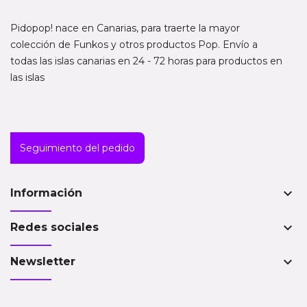
Pidopop! nace en Canarias, para traerte la mayor
colección de Funkos y otros productos Pop. Envío a
todas las islas canarias en 24 - 72 horas para productos en
las islas
Seguimiento del pedido
keyboard_arrow_down
Información
keyboard_arrow_down
Redes sociales
keyboard_arrow_down
Newsletter