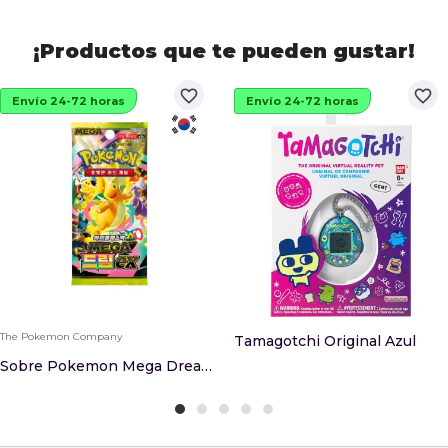
¡Productos que te pueden gustar!
favorite_border
favorite_border
Envío 24-72 horas
Envío 24-72 horas
The Pokemon Company
Tamagotchi Original Azul
Sobre Pokemon Mega Dream Ex Coreano