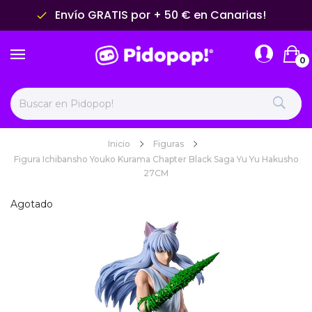
Envío GRATIS por + 50 € en Canarias!
done
0
Inicio
Figuras
Figura Ichibansho Youko Kurama Chapter Black Saga Yu Yu Hakusho
27CM
Agotado