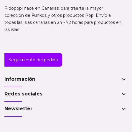
Pidopop! nace en Canarias, para traerte la mayor
colección de Funkos y otros productos Pop. Envío a
todas las islas canarias en 24 - 72 horas para productos en
las islas
Seguimiento del pedido
keyboard_arrow_down
Información
keyboard_arrow_down
Redes sociales
keyboard_arrow_down
Newsletter