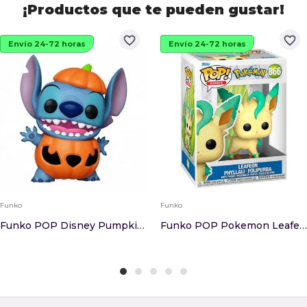
¡Productos que te pueden gustar!
favorite_border
favorite_border
Envío 24-72 horas
Envío 24-72 horas
Funko
Funko
Funko POP Disney Pumpkin Stitch Exclusive (Caja...
Funko POP Pokemon Leafeon