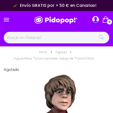
Envío GRATIS por + 50 € en Canarias!
done
0
Inicio
Figuras
Figura Minix Tyrion Lannister Juego de Tronos 12cm
Agotado