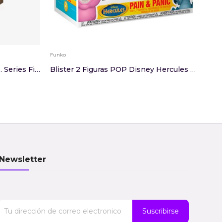
Funko
Funko
Figura The Monsters 1:00 A.M. Series Figures
Blister 2 Figuras POP Disney Hercules Pain & Panic
Newsletter