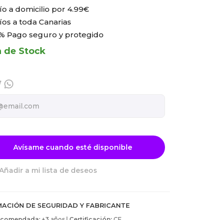
ío a domicilio por
4.99€
íos a toda Canarias
% Pago seguro y protegido
a de Stock
Avísame cuando esté disponible
Añadir a mi lista de deseos
MACIÓN DE SEGURIDAD Y FABRICANTE
ecomendada:
+3 años |
Certificación:
CE