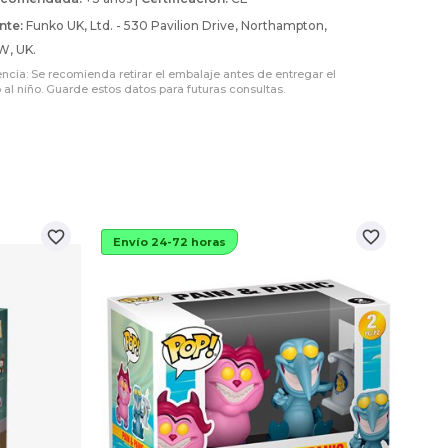
nte:
Funko UK, Ltd. - 530 Pavilion Drive, Northampton,
W, UK.
encia: Se recomienda retirar el embalaje antes de entregar el
 al niño. Guarde estos datos para futuras consultas.
favorite_border
favorite_border
Envío 24-72 horas