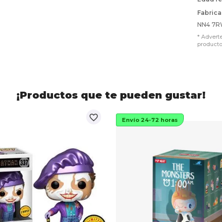
Fabrica
NN4 7R
* Advert
producto
¡Productos que te pueden gustar!
favorite_border
Envío 24-72 horas