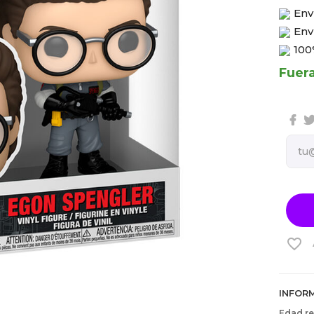
Env
Env
100
Fuer
favorite_border
INFOR
Edad r