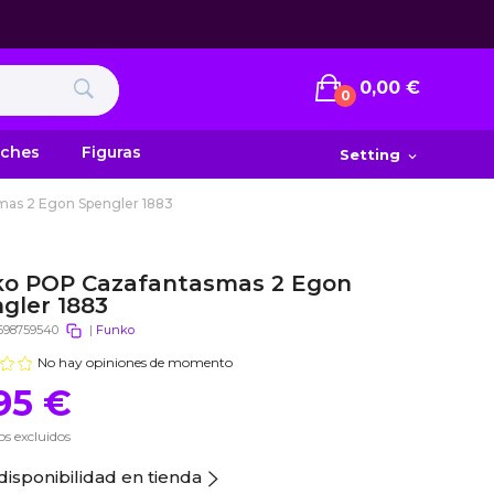
0,00 €
0
uches
Figuras
Setting
expand_more
as 2 Egon Spengler 1883
o POP Cazafantasmas 2 Egon
gler 1883
698759540
|
Funko
No hay opiniones de momento
95 €
s excluidos
disponibilidad en tienda