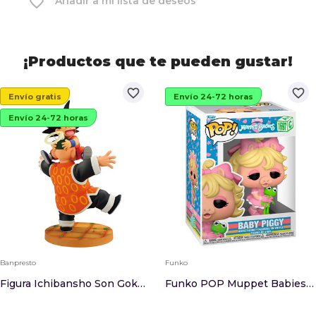
favorite_border
Añadir a mi lista de deseos
¡Productos que te pueden gustar!
favorite_border
favorite_border
Envío gratis
Envío 24-72 horas
Envío 24-72 horas
Banpresto
Funko
Figura Ichibansho Son Goku &38 Grandpa Son Goha...
Funko POP Muppet Babies Baby Piggy