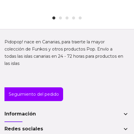
Pidopop! nace en Canarias, para traerte la mayor
colección de Funkos y otros productos Pop. Envío a
todas las islas canarias en 24 - 72 horas para productos en
las islas
Seguimiento del pedido
keyboard_arrow_down
Información
keyboard_arrow_down
Redes sociales