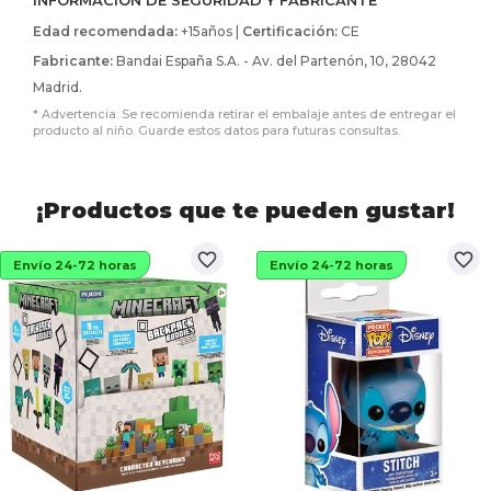
Edad recomendada:
+15años |
Certificación:
CE
Fabricante:
Bandai España S.A. - Av. del Partenón, 10, 28042
Madrid.
* Advertencia: Se recomienda retirar el embalaje antes de entregar el
producto al niño. Guarde estos datos para futuras consultas.
¡Productos que te pueden gustar!
favorite_border
favorite_border
Envío 24-72 horas
Envío 24-72 horas