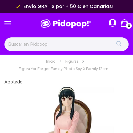
Envío GRATIS por + 50 € en Canarias!
done
0
Inicio
Figuras
Figura Yor Forger Family Photo Spy X Family 12cm
Agotado