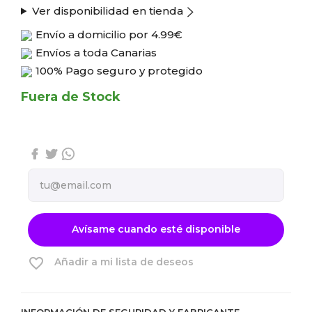
Ver disponibilidad en tienda
Envío a domicilio por
4.99€
Envíos a toda Canarias
100% Pago seguro y protegido
Fuera de Stock
Avísame cuando esté disponible
favorite_border
Añadir a mi lista de deseos
INFORMACIÓN DE SEGURIDAD Y FABRICANTE