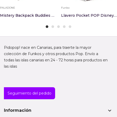
PALADONE
Funko
Mistery Backpack Buddies Minecraft Surtido
Llavero Pocket POP Disney Stitch
Pidopop! nace en Canarias, para traerte la mayor
colección de Funkos y otros productos Pop. Envío a
todas las islas canarias en 24 - 72 horas para productos en
las islas
Seguimiento del pedido
keyboard_arrow_down
Información