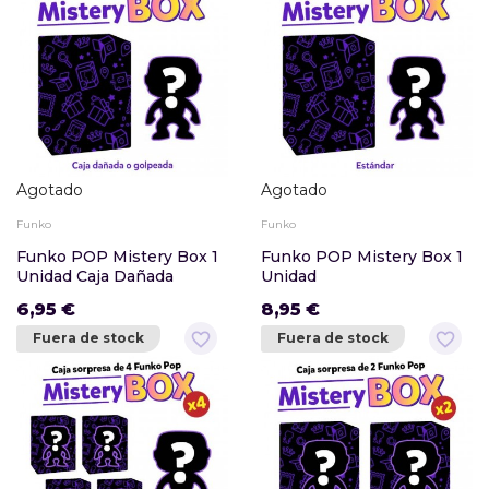
Agotado
Agotado
Funko
Funko
Funko POP Mistery Box 1
Funko POP Mistery Box 1
Unidad Caja Dañada
Unidad
6,95 €
8,95 €
favorite_border
favorite_border
Fuera de stock
Fuera de stock