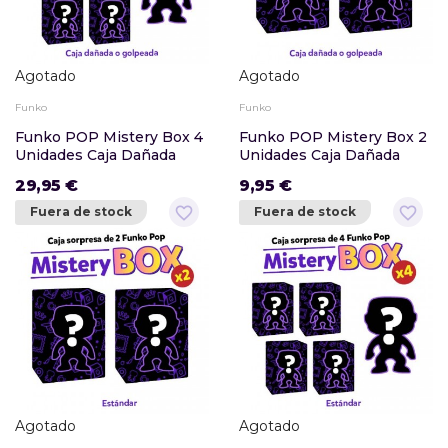
Agotado
Agotado
Funko
Funko
Funko POP Mistery Box 4
Funko POP Mistery Box 2
Unidades Caja Dañada
Unidades Caja Dañada
29,95 €
9,95 €
favorite_border
favorite_border
Fuera de stock
Fuera de stock
Agotado
Agotado