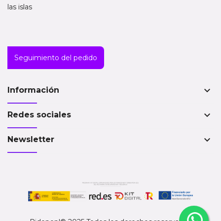
las islas
Seguimiento del pedido
keyboard_arrow_down
Información
keyboard_arrow_down
Redes sociales
keyboard_arrow_down
Newsletter