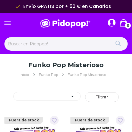
Envío GRATIS por + 50 € en Canarias!
done
0
Funko Pop Misterioso
Inicio
Funko Pop
Funko Pop Misterioso

Filtrar
favorite_border
favorite_border
Fuera de stock
Fuera de stock