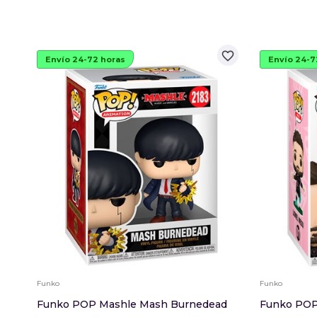
favorite_border
Envío 24-72 horas
Envío 24-7
Funko
Funko
Funko POP Mashle Mash Burnedead
Funko POP 