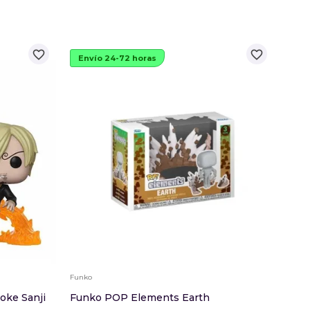
favorite_border
favorite_border
Envío 24-72 horas
Env
Funko
Funko
oke Sanji
Funko POP Elements Earth