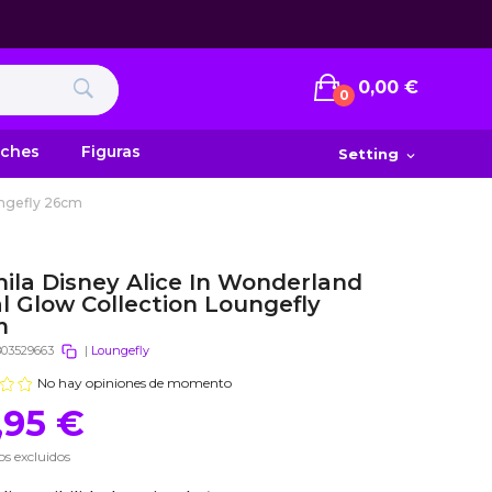
0,00 €
0
uches
Figuras
Setting
expand_more
ungefly 26cm
ila Disney Alice In Wonderland
al Glow Collection Loungefly
m
803529663
|
Loungefly
No hay opiniones de momento
,95 €
s excluidos