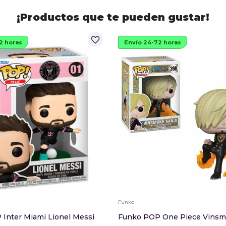
¡Productos que te pueden gustar!
favorite_border
2 horas
Envío 24-72 horas
Funko
Inter Miami Lionel Messi
Funko POP One Piece Vinsm