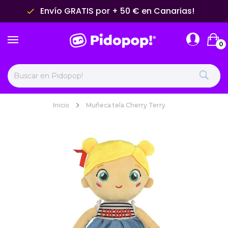
Envío GRATIS por + 50 € en Canarias!
done
0
Inicio
Muñeca tela Cherry Terry