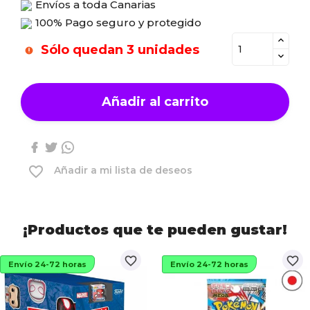
Envíos a toda Canarias
100% Pago seguro y protegido
Sólo quedan 3 unidades
Añadir al carrito
favorite_border
Añadir a mi lista de deseos
¡Productos que te pueden gustar!
favorite_border
favorite_border
Envío 24-72 horas
Envío 24-72 horas