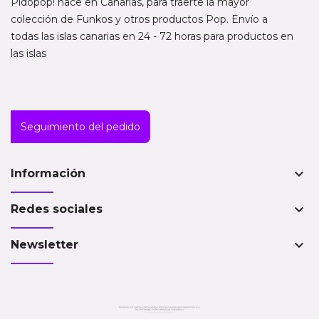
Pidopop! nace en Canarias, para traerte la mayor
colección de Funkos y otros productos Pop. Envío a
todas las islas canarias en 24 - 72 horas para productos en
las islas
Seguimiento del pedido
keyboard_arrow_down
Información
keyboard_arrow_down
Redes sociales
keyboard_arrow_down
Newsletter