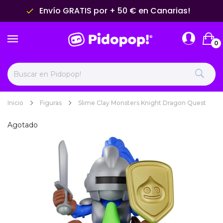
Envío GRATIS por + 50 € en Canarias!
done
0
Inicio
Figuras
Slime Clay Monsters Knight Dragon Quest
Agotado