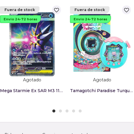
favorite_border
favorite_border
Fuera de stock
Fuera de stock
Envío 24-72 horas
Envío 24-72 horas
Agotado
Agotado
Mega Starmie Ex SAR M3 111/080 (JP)
Tamagotchi Paradise Turquesa