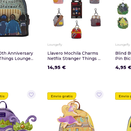
Loungefly
Loungefly
0th Anniversary
Llavero Mochila Charms
Blind 
Things Lounge...
Netflix Stranger Things ...
Pin Bic
14,95 €
4,95 
favorite_border
favorite_border
tis
Envío gratis
Envío 