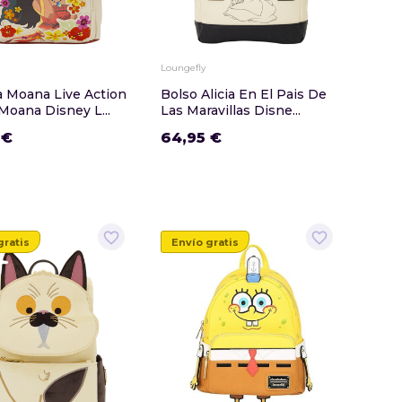
Loungefly
a Moana Live Action
Bolso Alicia En El Pais De
Moana Disney L...
Las Maravillas Disne...
 €
64,95 €
favorite_border
favorite_border
gratis
Envío gratis