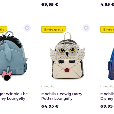
69,95 €
4,95 
favorite_border
favorite_border
tis
Envío gratis
Envío 
Loungefly
Loungefly
gor Winnie The
Mochila Hedwig Harry
Mochila
ney Loungefly
Potter Loungefly
Disney
64,95 €
69,95