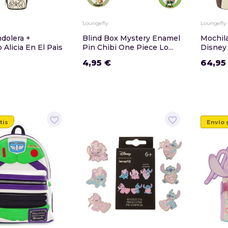
Loungefly
Loungefly
dolera +
Blind Box Mystery Enamel
Mochila
Alicia En El Pais
Pin Chibi One Piece Lo...
Disney 
4,95 €
64,95
favorite_border
favorite_border
tis
Envío 