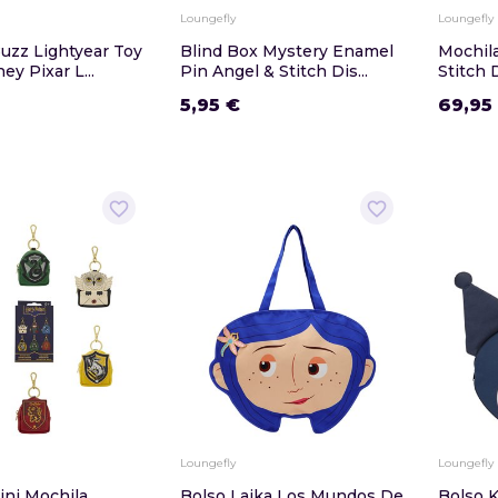
Loungefly
Loungefly
uzz Lightyear Toy
Blind Box Mystery Enamel
Mochil
ey Pixar L...
Pin Angel & Stitch Dis...
Stitch 
5,95 €
69,95
favorite_border
favorite_border
Loungefly
Loungefly
ini Mochila
Bolso Laika Los Mundos De
Bolso K