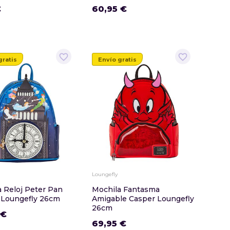
€
60,95 €
favorite_border
favorite_border
gratis
Envío gratis
Loungefly
 Reloj Peter Pan
Mochila Fantasma
 Loungefly 26cm
Amigable Casper Loungefly
26cm
 €
69,95 €