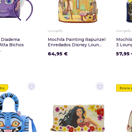
Loungefly
Loungefly
+ Diadema
Mochila Painting Rapunzel
Mochila
Atta Bichos
Enredados Disney Loun...
3 Loun
.
64,95 €
57,95
favorite_border
favorite_border
tis
Envío 