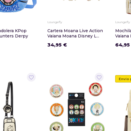
Loungefly
Loungefly
ndolera KPop
Cartera Moana Live Action
Mochil
nters Derpy
Vaiana Moana Disney L...
Vaiana 
34,95 €
64,95
favorite_border
favorite_border
Envío 