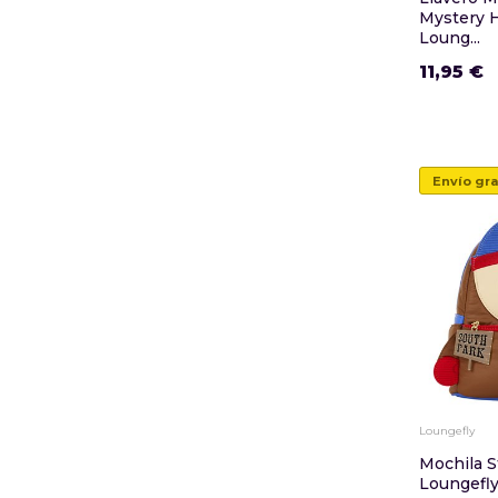
Mystery H
Loung...
11,95 €
Envío gra
Loungefly
Mochila S
Loungefl