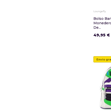
Loungefly
Bolso Ban
Monedero 
De...
49,95 €
Envío gra