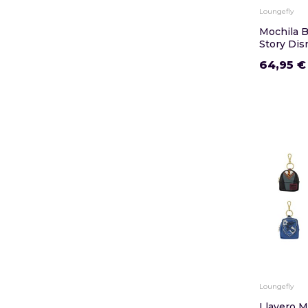
Loungefly
Mochila B
Story Disn
64,95 €
Loungefly
Llavero M