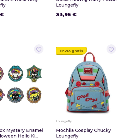
fly
Loungefly
 €
33,95 €
favorite_border
favorite_border
Envío gratis
Loungefly
Box Mystery Enamel
Mochila Cosplay Chucky
loween Hello Ki...
Loungefly