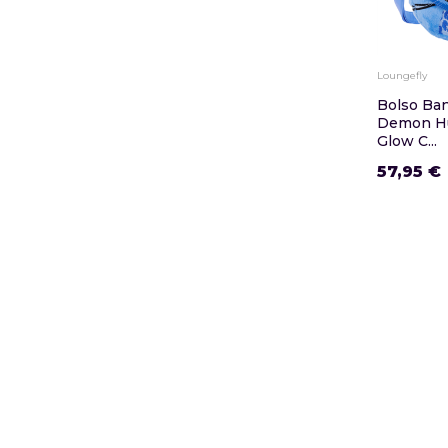
Loungefly
Bolso Ba
Demon Hu
Glow C...
57,95 €