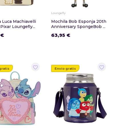
Loungefly
 Luca Machiavelli
Mochila Bob Esponja 20th
Pixar Loungefly...
Anniversary SpongeBob ...
 €
63,95 €
favorite_border
favorite_border
gratis
Envío gratis