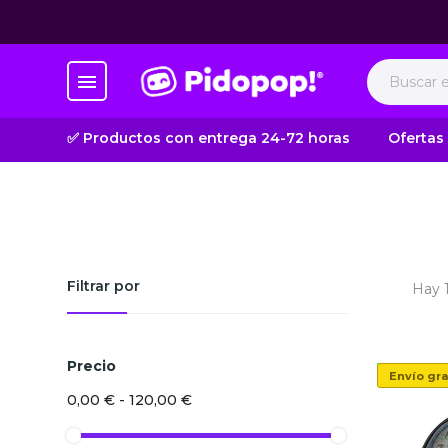
✅ Productos con entrega 24-72 horas
Ofertas
Filtrar por
Hay 
Precio
Nuevo
Envío gra
0,00 € - 120,00 €