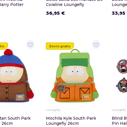
arry Potter
Coraline Loungefly
Lounge
36,95 €
33,95
favorite_border
favorite_border
tis
Envío gratis
Loungefly
Loungefly
tan South Park
Mochila Kyle South Park
Blind 
y 26cm
Loungefly 26cm
Pin Hal