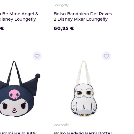
Loungefly
a Be Mine Angel &
Bolso Bandolera Del Reves
Disney Loungefly
2 Disney Pixar Loungefly
 €
60,95 €
favorite_border
favorite_border
Loungefly
uromi Hello Kitty
Bolso Hedwig Harry Potter