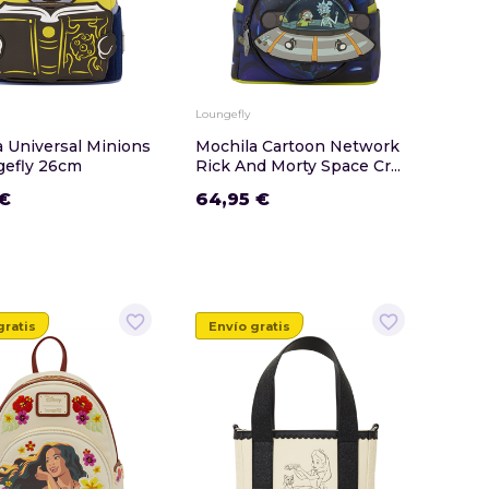
Loungefly
 Universal Minions
Mochila Cartoon Network
gefly 26cm
Rick And Morty Space Cr...
 €
64,95 €
favorite_border
favorite_border
gratis
Envío gratis