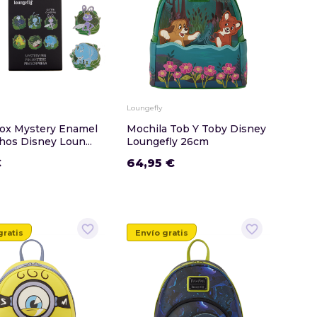
Loungefly
Box Mystery Enamel
Mochila Tob Y Toby Disney
hos Disney Loun...
Loungefly 26cm
€
64,95 €
favorite_border
favorite_border
gratis
Envío gratis