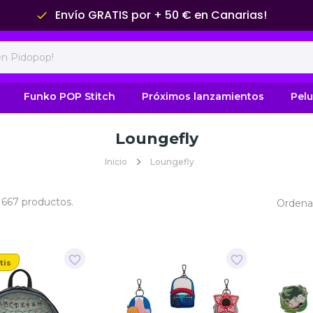
Envío GRATIS por + 50 € en Canarias!
done
Funko POP Stitch
Próximos lanzamientos
Pel
Loungefly
Inicio
Loungefly
1667 productos.
Ordenar
favorite_border
favorite_border
tis