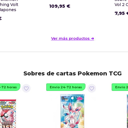
hing Volt
Vol 2 
109,95 €
 Japones
7,95 
€
Ver más productos ➜
Sobres de cartas Pokemon TCG
-72 horas
Envío 24-72 horas
Envío 
favorite_border
favorite_border