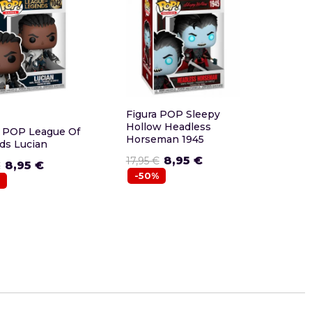
Funko
Figura POP Sleepy
Hollow Headless
 POP League Of
Funk
Horseman 1945
ds Lucian
Alien
8,95 €
17,95 €
8,95 €
€
29,95
-50%
-50