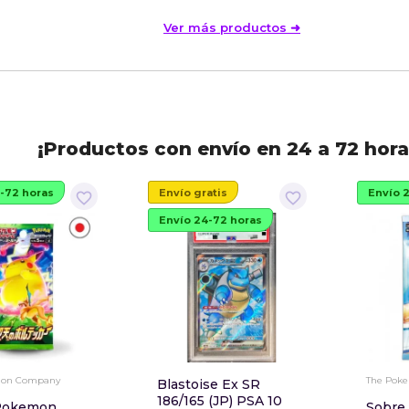
Ver más productos ➜
¡Productos con envío en 24 a 72 hora
-72 horas
Envío gratis
Envío 
favorite_border
favorite_border
Envío 24-72 horas
mon Company
The Pok
Blastoise Ex SR
186/165 (JP) PSA 10
Pokemon
Sobre