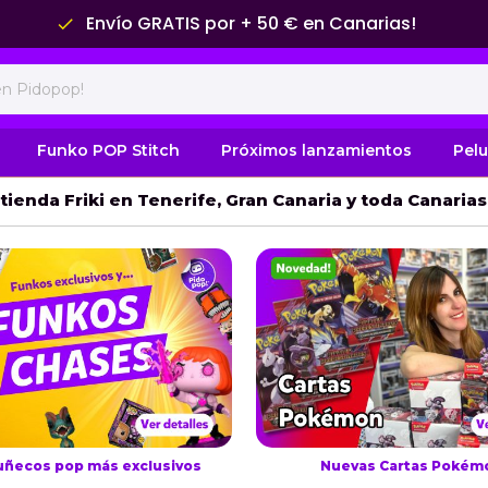
Envío GRATIS por + 50 € en Canarias!
done
Funko POP Stitch
Próximos lanzamientos
Pel
tienda Friki en Tenerife, Gran Canaria y toda Canaria
uñecos pop más exclusivos
Nuevas Cartas Pokém