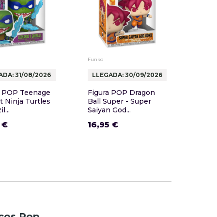
Funko
Funko
ADA: 31/08/2026
LLEGADA: 30/09/2026
LLE
 POP Teenage
Figura POP Dragon
Funk
 Ninja Turtles
Ball Super - Super
Play
l...
Saiyan God...
16,9
 €
16,95 €
ecos Pop