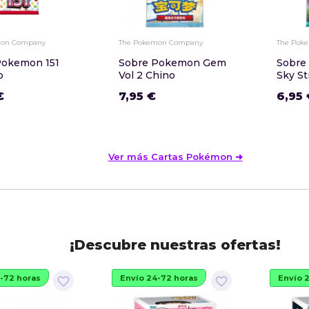
mon Company
The Pokemon Company
The Pok
Pokemon 151
Sobre Pokemon Gem
Sobre
o
Vol 2 Chino
Sky S
€
7,95 €
6,95 
Ver más Cartas Pokémon ➜
¡Descubre nuestras ofertas!
-72 horas
Envío 24-72 horas
Envío 
favorite_border
favorite_border