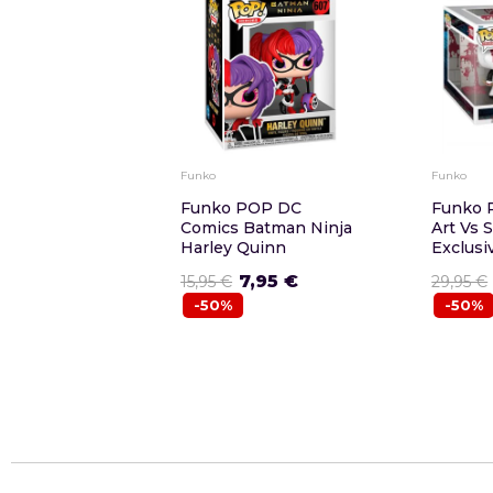
Funko
Funko
Funko POP DC
Funko P
Comics Batman Ninja
Art Vs 
Harley Quinn
Exclusi
7,95 €
15,95 €
29,95 €
-50%
-50%