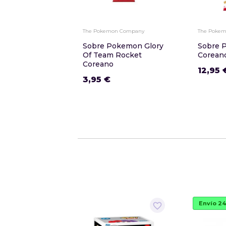
The Pokemon Company
The Poke
Sobre Pokemon Glory
Sobre 
Of Team Rocket
Corean
Coreano
12,95 
3,95 €
Envío 24
favorite_border