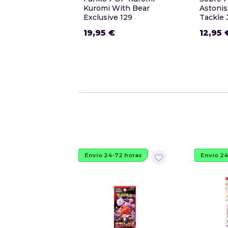
Kuromi With Bear
Astonis
Exclusive 129
Tackle
19,95 €
12,95 
Envío 24-72 horas
Envío 24
favorite_border