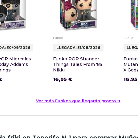
Funko
Funko
A: 30/09/2026
LLEGADA: 31/08/2026
LLEG
POP Miercoles
Funko POP Stranger
Funko
day Addams
Things Tales From '85
Mutant
hings
Nikki
X Godzi
€
16,95 €
16,95
Ver más Funkos que llegarán pronto ➜
da friki en Tenerife N.1 para comprar Muñ