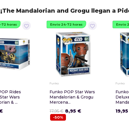
¡The Mandalorian and Grogu llegan a Pi
-72 horas
Envío 24-72 horas
Envío 
favorite_border
favorite_border
Funko
Funko
POP Rides
Funko POP Star Wars
Funko
Star Wars
Mandalorian & Grogu
Deluxe
ian & ...
Mercena...
Mandal
 €
8,95 €
19,95
17,95 €
-50%