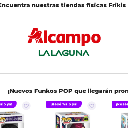
Encuentra nuestras tiendas físicas Frikis
¡Nuevos Funkos POP que llegarán pron
alo ya!
¡Resérvalo ya!
¡Resér
favorite_border
favorite_border