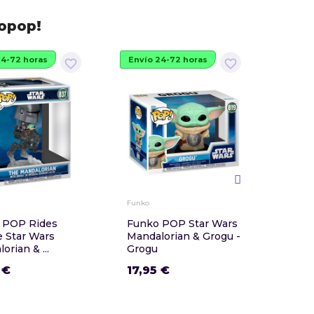
dopop!
24-72 horas
Envío 24-72 horas
favorite_border
favorite_border
Funko
Funko
 POP Rides
Funko POP Star Wars
Funk
 Star Wars
Mandalorian & Grogu -
Mand
orian & ...
Grogu
Zeb O
 €
17,95 €
16,9