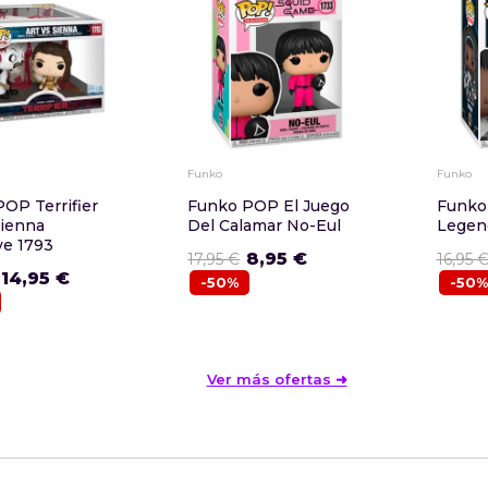
Funko
Funko
OP Terrifier
Funko POP El Juego
Funko
Sienna
Del Calamar No-Eul
Legen
ve 1793
8,95 €
17,95 €
16,95 
14,95 €
-50%
-50%
Ver más ofertas ➜