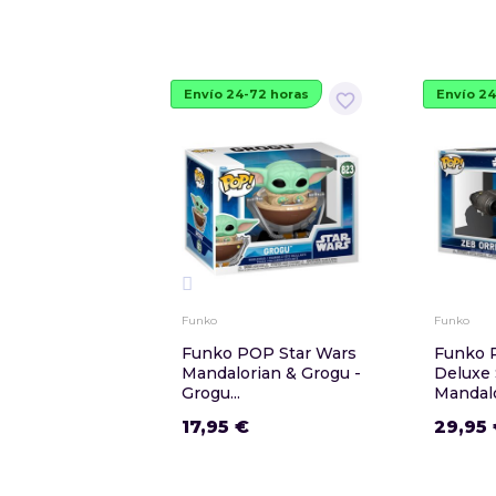
Envío 24-72 horas
Envío 24
favorite_border
Funko
Funko
Funko POP Star Wars
Funko 
Mandalorian & Grogu -
Deluxe 
Grogu...
Mandalor
17,95 €
29,95