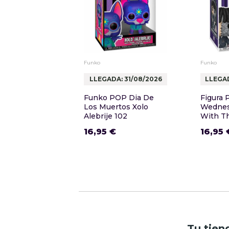
Funko
Funko
LLEGADA: 31/08/2026
LLEGAD
Funko POP Dia De
Figura 
Los Muertos Xolo
Wednes
Alebrije 102
With T
16,95 €
16,95 
Tu tien