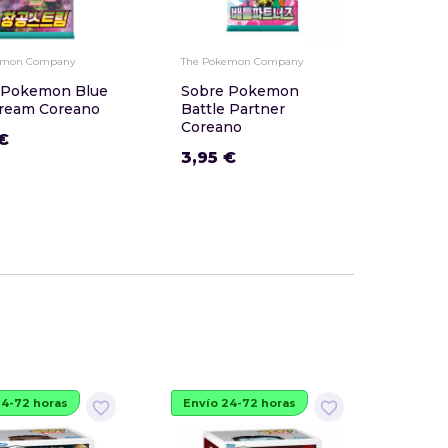
emon Company
The Pokemon Company
 Pokemon Blue
Sobre Pokemon
tream Coreano
Battle Partner
Coreano
€
3,95 €
24-72 horas
Envío 24-72 horas
Envío
favorite_border
favorite_border