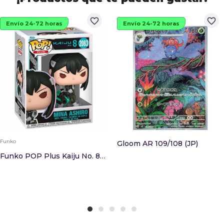
favorite_border
favorite_border
Envío 24-72 horas
Envío 24-72 horas
Funko
Gloom AR 109/108 (JP)
Funko POP Plus Kaiju No. 8 Mina Ashiro 2083