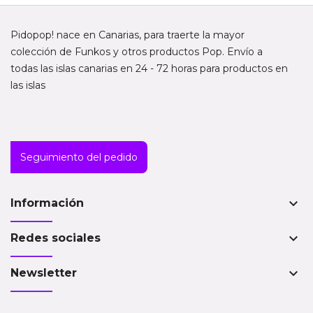
Pidopop! nace en Canarias, para traerte la mayor
colección de Funkos y otros productos Pop. Envío a
todas las islas canarias en 24 - 72 horas para productos en
las islas
Seguimiento del pedido
keyboard_arrow_down
Información
keyboard_arrow_down
Redes sociales
keyboard_arrow_down
Newsletter