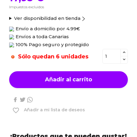
Impuestos excluidos
Ver disponibilidad en tienda
Envío a domicilio por
4.99€
Envíos a toda Canarias
100% Pago seguro y protegido
Sólo quedan 6 unidades
Añadir al carrito
favorite_border
Añadir a mi lista de deseos
¡Productos que te pueden gustar!