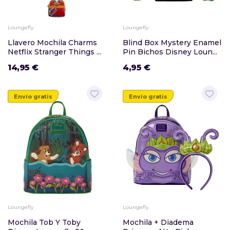
Loungefly
Loungefly
Llavero Mochila Charms
Blind Box Mystery Enamel
Netflix Stranger Things ...
Pin Bichos Disney Loun...
14,95 €
4,95 €
favorite_border
favorite_border
Envío gratis
Envío gratis
Loungefly
Loungefly
Mochila Tob Y Toby
Mochila + Diadema