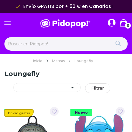
Envío GRATIS por + 50 € en Canarias!
done
0
Inicio
Marcas
Loungefly
Loungefly

Filtrar
favorite_border
favorite_border
Nuevo
Nuevo
Envío gratis