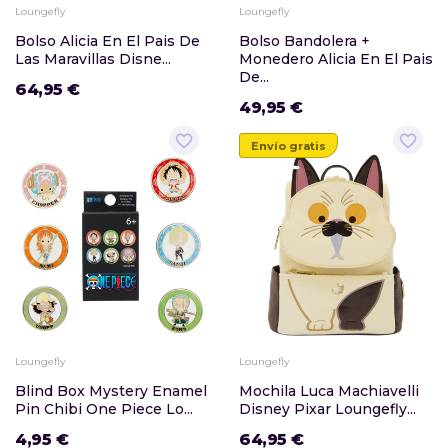
Loungefly
Loungefly
Bolso Alicia En El Pais De
Bolso Bandolera +
Las Maravillas Disne...
Monedero Alicia En El Pais
De...
64,95 €
49,95 €
favorite_border
favorite_border
Envío gratis
Loungefly
Loungefly
Blind Box Mystery Enamel
Mochila Luca Machiavelli
Pin Chibi One Piece Lo...
Disney Pixar Loungefly...
4,95 €
64,95 €