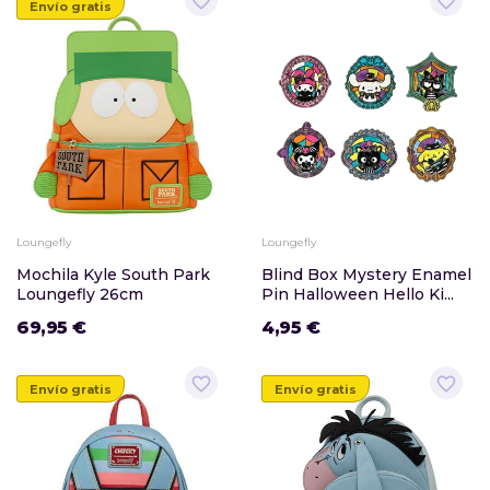
favorite_border
favorite_border
Envío gratis
Loungefly
Loungefly
Mochila Kyle South Park
Blind Box Mystery Enamel
Loungefly 26cm
Pin Halloween Hello Ki...
69,95 €
4,95 €
favorite_border
favorite_border
Envío gratis
Envío gratis