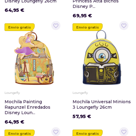
Disney Loungefly 26cm
Princess Atta Bichos
Disney P...
64,95 €
69,95 €
favorite_border
favorite_border
Envío gratis
Envío gratis
Loungefly
Loungefly
Mochila Painting
Mochila Universal Minions
Rapunzel Enredados
3 Loungefly 26cm
Disney Loun...
57,95 €
64,95 €
favorite_border
favorite_border
Envío gratis
Envío gratis