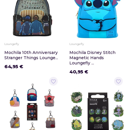
Loungefly
Loungefly
Mochila 10th Anniversary
Mochila Disney Stitch
Stranger Things Lounge...
Magnetic Hands
Loungefly ...
64,95 €
40,95 €
favorite_border
favorite_border