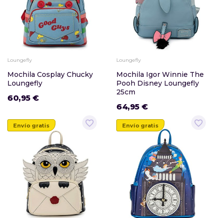
Loungefly
Loungefly
Mochila Cosplay Chucky
Mochila Igor Winnie The
Loungefly
Pooh Disney Loungefly
25cm
60,95 €
64,95 €
favorite_border
favorite_border
Envío gratis
Envío gratis