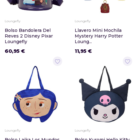
Loungefly
Loungefly
Bolso Bandolera Del
Llavero Mini Mochila
Reves 2 Disney Pixar
Mystery Harry Potter
Loungefly
Loung...
60,95 €
11,95 €
favorite_border
favorite_border
Loungefly
Loungefly
Bolso Laika Los Mundos
Bolso Kuromi Hello Kitty