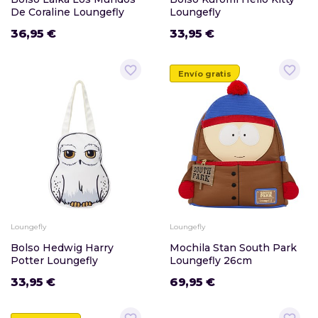
De Coraline Loungefly
Loungefly
36,95 €
33,95 €
favorite_border
favorite_border
Envío gratis
Loungefly
Loungefly
Bolso Hedwig Harry
Mochila Stan South Park
Potter Loungefly
Loungefly 26cm
33,95 €
69,95 €