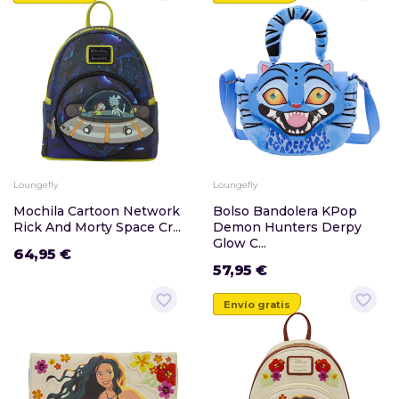
Loungefly
Loungefly
Mochila Cartoon Network
Bolso Bandolera KPop
Rick And Morty Space Cr...
Demon Hunters Derpy
Glow C...
64,95 €
57,95 €
favorite_border
favorite_border
Envío gratis