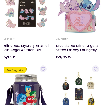
Loungefly
Loungefly
Blind Box Mystery Enamel
Mochila Be Mine Angel &
Pin Angel & Stitch Dis...
Stitch Disney Loungefly
5,95 €
69,95 €
favorite_border
favorite_border
Envío gratis