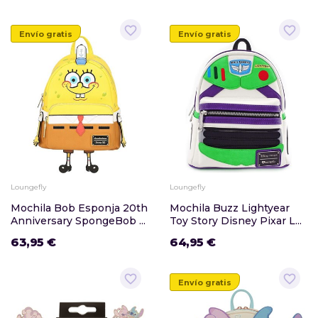
favorite_border
favorite_border
Envío gratis
Envío gratis
Loungefly
Loungefly
Mochila Bob Esponja 20th
Mochila Buzz Lightyear
Anniversary SpongeBob ...
Toy Story Disney Pixar L...
63,95 €
64,95 €
favorite_border
favorite_border
Envío gratis