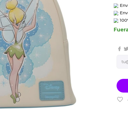
Env
Env
100
Fuer
favorite_border