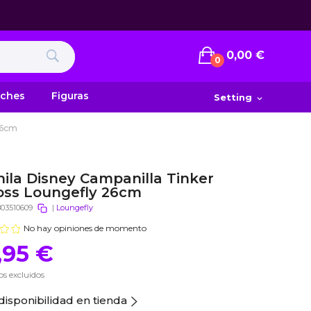
0,00 €
0
uches
Figuras
Setting
expand_more
26cm
ila Disney Campanilla Tinker
ss Loungefly 26cm
803510609
|
Loungefly
No hay opiniones de momento
,95 €
s excluidos
disponibilidad en tienda