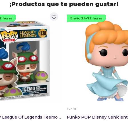
¡Productos que te pueden gustar!
favorite_border
2 horas
Envío 24-72 horas
Funko
Funko POP League Of Legends Teemo With Mushroom...