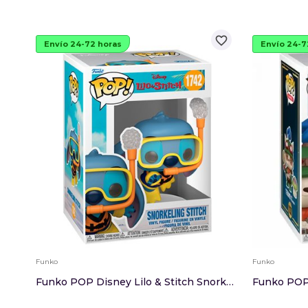
favorite_border
Envío 24-72 horas
Envío 24-7
Funko
Funko
Funko POP Disney Lilo & Stitch Snorkeling Stitch