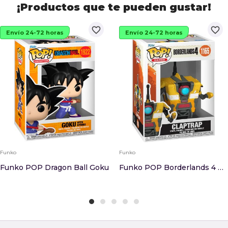
¡Productos que te pueden gustar!
favorite_border
favorite_border
Envío 24-72 horas
Envío 24-72 horas
Funko
Funko
Funko POP Dragon Ball Goku
Funko POP Borderlands 4 Claptrap