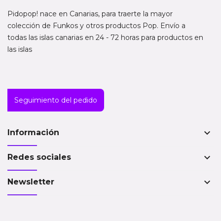
Pidopop! nace en Canarias, para traerte la mayor
colección de Funkos y otros productos Pop. Envío a
todas las islas canarias en 24 - 72 horas para productos en
las islas
Seguimiento del pedido
keyboard_arrow_down
Información
keyboard_arrow_down
Redes sociales
keyboard_arrow_down
Newsletter