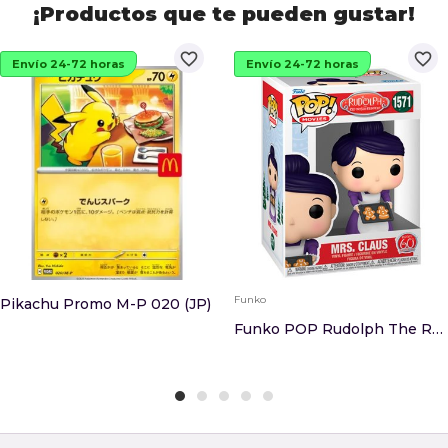
¡Productos que te pueden gustar!
favorite_border
favorite_border
Envío 24-72 horas
Envío 24-72 horas
Funko
Pikachu Promo M-P 020 (JP)
Funko POP Rudolph The Red-Nosed Reindeer Mrs. C...