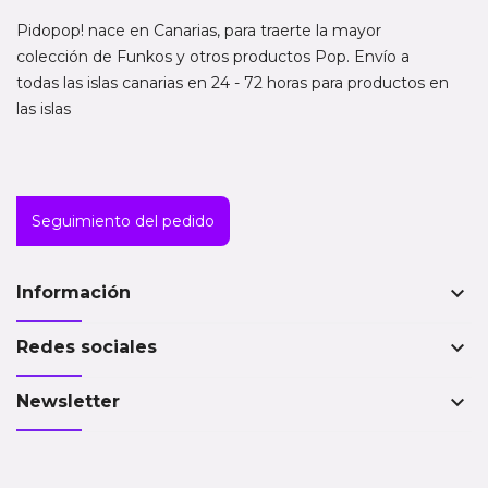
Pidopop! nace en Canarias, para traerte la mayor
colección de Funkos y otros productos Pop. Envío a
todas las islas canarias en 24 - 72 horas para productos en
las islas
Seguimiento del pedido
keyboard_arrow_down
Información
keyboard_arrow_down
Redes sociales
keyboard_arrow_down
Newsletter