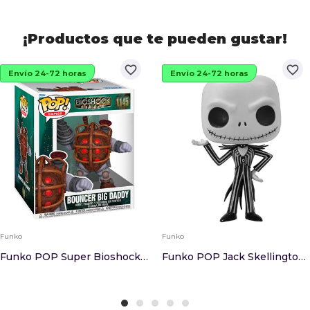
¡Productos que te pueden gustar!
favorite_border
favorite_border
Envío 24-72 horas
Envío 24-72 horas
Funko
Funko
Funko POP Super Bioshock Bouncer Big Daddy
Funko POP Jack Skellington Pesadilla Antes De N...