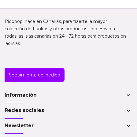
Pidopop! nace en Canarias, para traerte la mayor
colección de Funkos y otros productos Pop. Envío a
todas las islas canarias en 24 - 72 horas para productos en
las islas
Seguimiento del pedido
keyboard_arrow_down
Información
keyboard_arrow_down
Redes sociales
keyboard_arrow_down
Newsletter