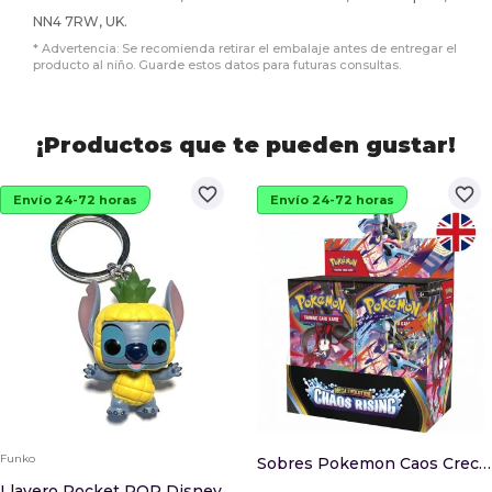
NN4 7RW, UK.
* Advertencia: Se recomienda retirar el embalaje antes de entregar el
producto al niño. Guarde estos datos para futuras consultas.
¡Productos que te pueden gustar!
favorite_border
favorite_border
Envío 24-72 horas
Envío 24-72 horas
Funko
Sobres Pokemon Caos Creciente Ingles
Llavero Pocket POP Disney Lilo & Stitch - Stitc...