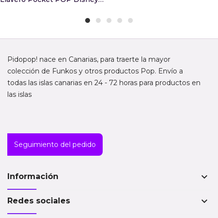
Pidopop! nace en Canarias, para traerte la mayor
colección de Funkos y otros productos Pop. Envío a
todas las islas canarias en 24 - 72 horas para productos en
las islas
Seguimiento del pedido
keyboard_arrow_down
Información
keyboard_arrow_down
Redes sociales