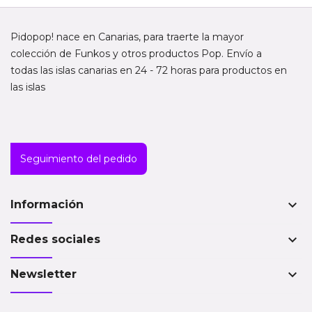
Pidopop! nace en Canarias, para traerte la mayor
colección de Funkos y otros productos Pop. Envío a
todas las islas canarias en 24 - 72 horas para productos en
las islas
Seguimiento del pedido
keyboard_arrow_down
Información
keyboard_arrow_down
Redes sociales
keyboard_arrow_down
Newsletter