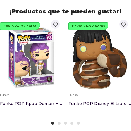
¡Productos que te pueden gustar!
favorite_border
favorite_border
Envío 24-72 horas
Envío 24-72 horas
Funko
Funko
Funko POP Kpop Demon Hunters Rumi Chase
Funko POP Disney El Libro De La Selva Mowgli Ex...