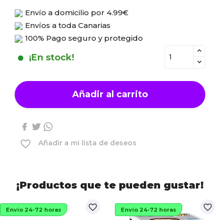
Envío a domicilio por
4.99€
Envíos a toda Canarias
100% Pago seguro y protegido
¡En stock!
Añadir al carrito
favorite_border
Añadir a mi lista de deseos
¡Productos que te pueden gustar!
favorite_border
favorite_border
Envío 24-72 horas
Envío 24-72 horas