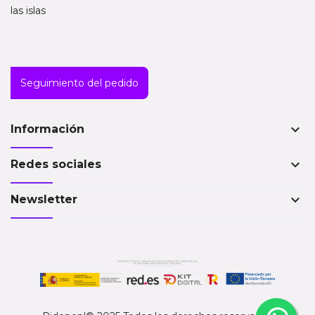
las islas
Seguimiento del pedido
keyboard_arrow_down
Información
keyboard_arrow_down
Redes sociales
keyboard_arrow_down
Newsletter