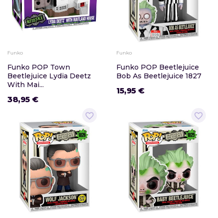
Funko
Funko
Funko POP Town
Funko POP Beetlejuice
Beetlejuice Lydia Deetz
Bob As Beetlejuice 1827
With Mai...
15,95 €
38,95 €
favorite_border
favorite_border