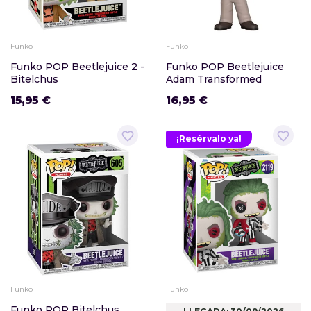
Funko
Funko
Funko POP Beetlejuice 2 -
Funko POP Beetlejuice
Bitelchus
Adam Transformed
15,95 €
16,95 €
favorite_border
favorite_border
¡Resérvalo ya!
Funko
Funko
Funko POP Bitelchus