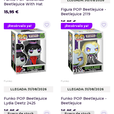
LLEGADA: 30/09/2026
Beetlejuice With Hat
Figura POP Beetlejuice -
15,95 €
Beetlejuice 2119
16,95 €
favorite_border
favorite_border
¡Resérvalo ya!
¡Resérvalo ya!
Funko
Funko
LLEGADA: 31/08/2026
LLEGADA: 31/08/2026
Funko POP Beetlejuice
Funko POP Beetlejuice -
Lydia Deetz 2425
Beetlejuice
16,95 €
16,95 €
Fuera de stock
Fuera de stock