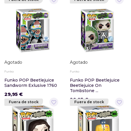
favorite_border
favorite_border
Agotado
Agotado
Funko
Funko
Funko POP Beetlejuice
Funko POP Beetlejuice
Sandworm Exlusive 1760
Beetlejuice On
Tombstone ...
29,95 €
29,95 €
favorite_border
favorite_border
Fuera de stock
Fuera de stock