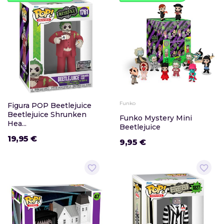
Funko
Figura POP Beetlejuice
Beetlejuice Shrunken
Funko Mystery Mini
Hea...
Beetlejuice
19,95 €
9,95 €
favorite_border
favorite_border