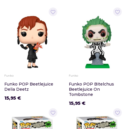
favorite_border
favorite_border
Funko
Funko
Funko POP Beetlejuice
Funko POP Bitelchus
Delia Deetz
Beetlejuice On
Tombstone
15,95 €
15,95 €
favorite_border
favorite_border