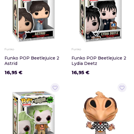
Funko
Funko
Funko POP Beetlejuice 2
Funko POP Beetlejuice 2
Astrid
Lydia Deetz
16,95 €
16,95 €
favorite_border
favorite_border