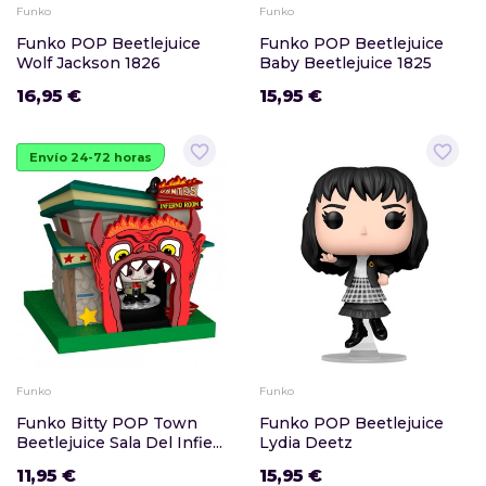
Funko
Funko
Funko POP Beetlejuice
Funko POP Beetlejuice
Wolf Jackson 1826
Baby Beetlejuice 1825
16,95 €
15,95 €
favorite_border
favorite_border
Envío 24-72 horas
Funko
Funko
Funko Bitty POP Town
Funko POP Beetlejuice
Beetlejuice Sala Del Infie...
Lydia Deetz
11,95 €
15,95 €