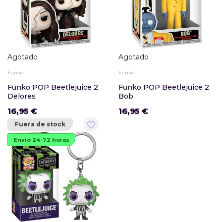
Agotado
Agotado
Funko
Funko
Funko POP Beetlejuice 2
Funko POP Beetlejuice 2
Delores
Bob
16,95 €
16,95 €
favorite_border
Fuera de stock
Envío 24-72 horas