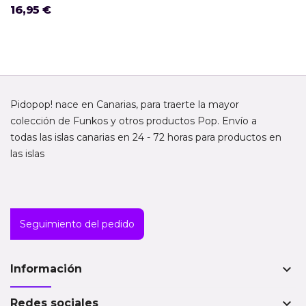
16,95 €
Pidopop! nace en Canarias, para traerte la mayor
colección de Funkos y otros productos Pop. Envío a
todas las islas canarias en 24 - 72 horas para productos en
las islas
Seguimiento del pedido
keyboard_arrow_down
Información
keyboard_arrow_down
Redes sociales