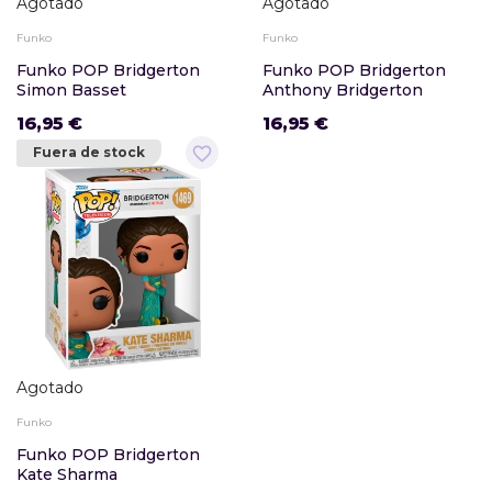
Agotado
Agotado
Funko
Funko
Funko POP Bridgerton
Funko POP Bridgerton
Simon Basset
Anthony Bridgerton
16,95 €
16,95 €
favorite_border
Fuera de stock
Agotado
Funko
Funko POP Bridgerton
Kate Sharma