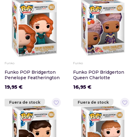
Funko
Funko
Funko POP Bridgerton
Funko POP Bridgerton
Penelope Featherington
Queen Charlotte
19,95 €
16,95 €
favorite_border
favorite_border
Fuera de stock
Fuera de stock