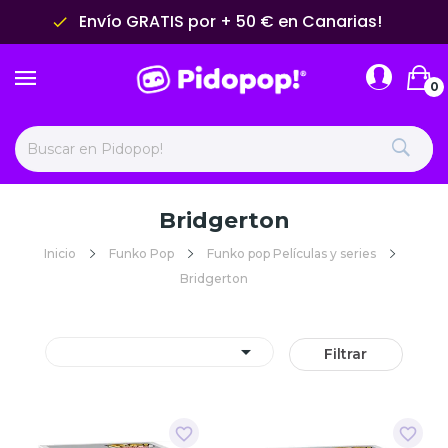
Envío GRATIS por + 50 € en Canarias!
done
0
Bridgerton
Inicio
Funko Pop
Funko pop Películas y series
Bridgerton

Filtrar
favorite_border
favorite_border