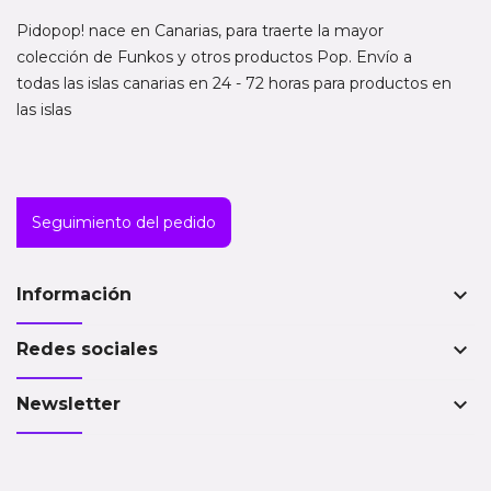
Pidopop! nace en Canarias, para traerte la mayor
colección de Funkos y otros productos Pop. Envío a
todas las islas canarias en 24 - 72 horas para productos en
las islas
Seguimiento del pedido
keyboard_arrow_down
Información
keyboard_arrow_down
Redes sociales
keyboard_arrow_down
Newsletter