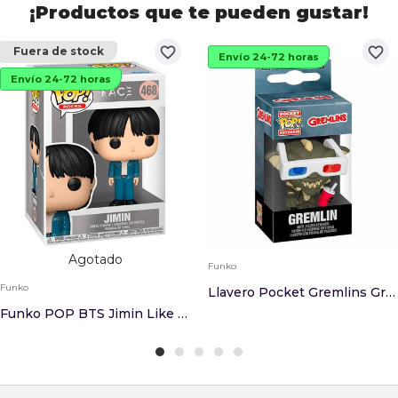
¡Productos que te pueden gustar!
favorite_border
favorite_border
Fuera de stock
Envío 24-72 horas
Envío 24-72 horas
Agotado
Funko
Funko
Llavero Pocket Gremlins Gremlin With 3D Glasses
Funko POP BTS Jimin Like Crazy 468