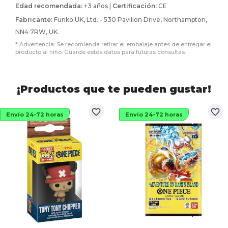
Edad recomendada:
+3 años |
Certificación:
CE
Fabricante:
Funko UK, Ltd. - 530 Pavilion Drive, Northampton,
NN4 7RW, UK.
* Advertencia: Se recomienda retirar el embalaje antes de entregar el
producto al niño. Guarde estos datos para futuras consultas.
¡Productos que te pueden gustar!
favorite_border
favorite_border
Envío 24-72 horas
Envío 24-72 horas