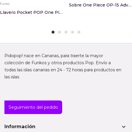
Funko
Sobre One Piece OP-15 Adventure On Kami’s Islan...
Llavero Pocket POP One Piece Tony Tony Chopper
Pidopop! nace en Canarias, para traerte la mayor
colección de Funkos y otros productos Pop. Envío a
todas las islas canarias en 24 - 72 horas para productos en
las islas
Seguimiento del pedido
keyboard_arrow_down
Información