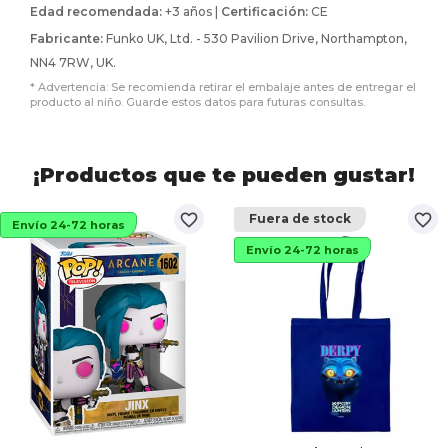
Edad recomendada:
+3 años |
Certificación:
CE
Fabricante:
Funko UK, Ltd. - 530 Pavilion Drive, Northampton,
NN4 7RW, UK.
* Advertencia: Se recomienda retirar el embalaje antes de entregar el
producto al niño. Guarde estos datos para futuras consultas.
¡Productos que te pueden gustar!
favorite_border
favorite_border
Fuera de stock
Envío 24-72 horas
Envío 24-72 horas