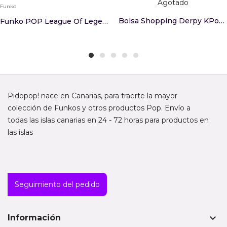
Agotado
Funko
Bolsa Shopping Derpy KPop Demon Hunters
Funko POP League Of Legends Arcane Jinx 1602
Pidopop! nace en Canarias, para traerte la mayor
colección de Funkos y otros productos Pop. Envío a
todas las islas canarias en 24 - 72 horas para productos en
las islas
Seguimiento del pedido
keyboard_arrow_down
Información