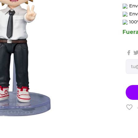
Env
Env
100
Fuer
favorite_border