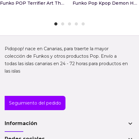
Funko POP Terrifier Art The Clown 1796
Funko Pop Kpop Demon Hunters Jinu Chase 2259
Pidopop! nace en Canarias, para traerte la mayor
colección de Funkos y otros productos Pop. Envío a
todas las islas canarias en 24 - 72 horas para productos en
las islas
Seguimiento del pedido
keyboard_arrow_down
Información
Redes sociales