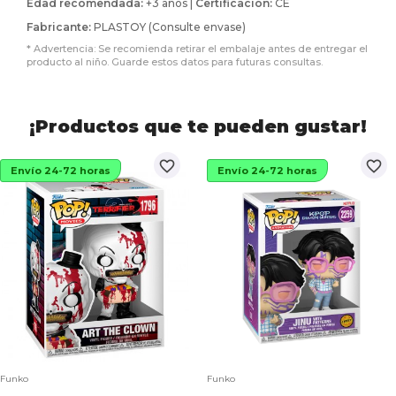
Edad recomendada:
+3 años |
Certificación:
CE
Fabricante:
PLASTOY (Consulte envase)
* Advertencia: Se recomienda retirar el embalaje antes de entregar el
producto al niño. Guarde estos datos para futuras consultas.
¡Productos que te pueden gustar!
favorite_border
favorite_border
Envío 24-72 horas
Envío 24-72 horas
Funko
Funko