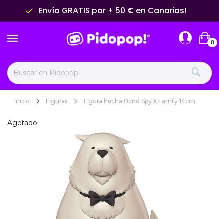
Envío GRATIS por + 50 € en Canarias!
done
0
Inicio
Figuras
Figura hucha Bond Spy X Family 14cm
Agotado