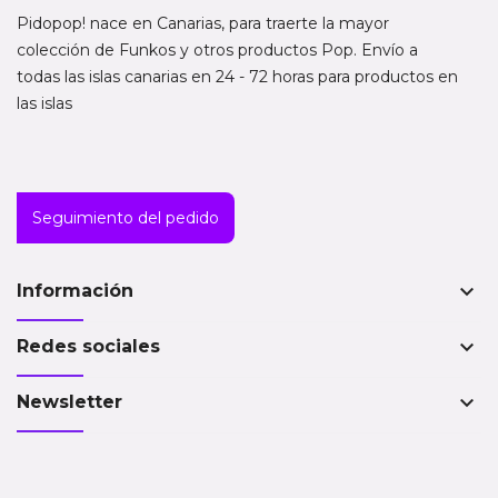
Pidopop! nace en Canarias, para traerte la mayor
colección de Funkos y otros productos Pop. Envío a
todas las islas canarias en 24 - 72 horas para productos en
las islas
Seguimiento del pedido
keyboard_arrow_down
Información
keyboard_arrow_down
Redes sociales
keyboard_arrow_down
Newsletter