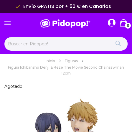
Envío GRATIS por + 50 € en Canarias!
done
0
Inicio
Figuras
Figura Ichibansho Denji & Reze The Movie Second Chainsawman
12cm
Agotado