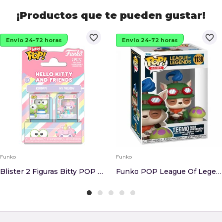
¡Productos que te pueden gustar!
favorite_border
favorite_border
Envío 24-72 horas
Envío 24-72 horas
Funko
Funko
Blister 2 Figuras Bitty POP Hello Kitty And Fri...
Funko POP League Of Legends Teemo With Mushroom...