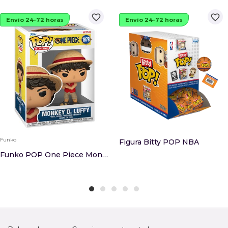
favorite_border
favorite_border
Envío 24-72 horas
Envío 24-72 horas
Funko
Figura Bitty POP NBA
Funko POP One Piece Monkey D. Luffy 1878