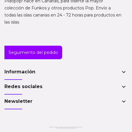
Pidopop! nace en Canarias, para traerte la mayor
colección de Funkos y otros productos Pop. Envío a
todas las islas canarias en 24 - 72 horas para productos en
las islas
Seguimiento del pedido
keyboard_arrow_down
Información
keyboard_arrow_down
Redes sociales
keyboard_arrow_down
Newsletter