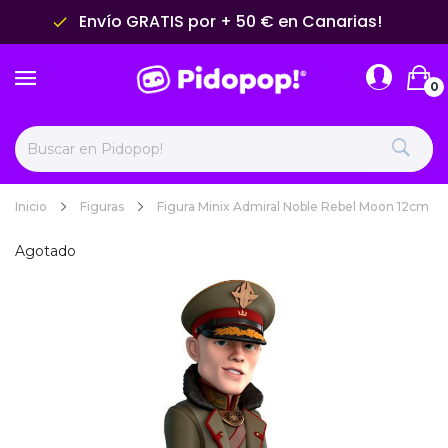
Envío GRATIS por + 50 € en Canarias!
done
0
Inicio
Figuras
Figura Minix Admiral Noble Rebel Moon 12cm
Agotado