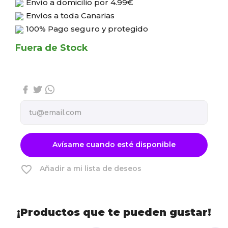
Envío a domicilio por
4.99€
Envíos a toda Canarias
100% Pago seguro y protegido
Fuera de Stock
Avísame cuando esté disponible
favorite_border
Añadir a mi lista de deseos
¡Productos que te pueden gustar!