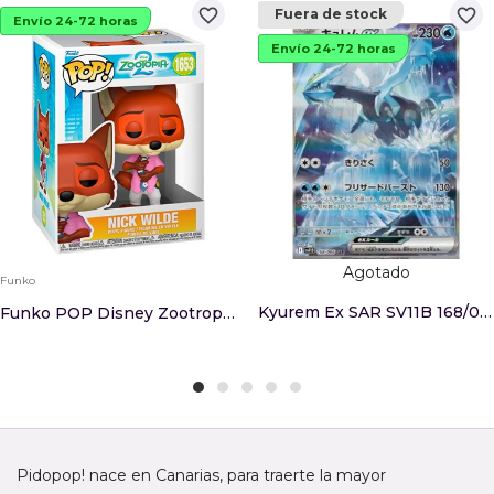
favorite_border
favorite_border
Fuera de stock
Envío 24-72 horas
Envío 24-72 horas
Agotado
Funko
Kyurem Ex SAR SV11B 168/086 (JP)
Funko POP Disney Zootropolis 2 Nick Wilde 1653
Pidopop! nace en Canarias, para traerte la mayor