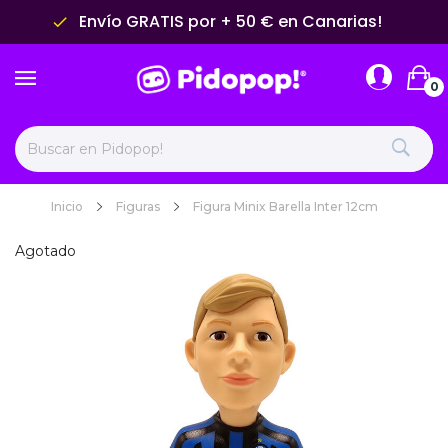
Envío GRATIS por + 50 € en Canarias!
done
0
Inicio
Figuras
Figura Minix Barella Inter 12cm
Agotado