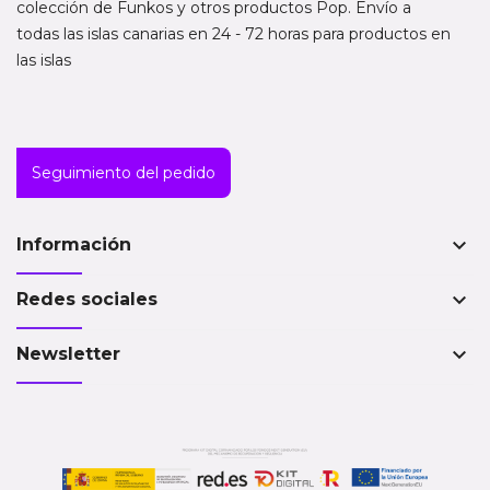
colección de Funkos y otros productos Pop. Envío a
todas las islas canarias en 24 - 72 horas para productos en
las islas
Seguimiento del pedido
keyboard_arrow_down
Información
keyboard_arrow_down
Redes sociales
keyboard_arrow_down
Newsletter