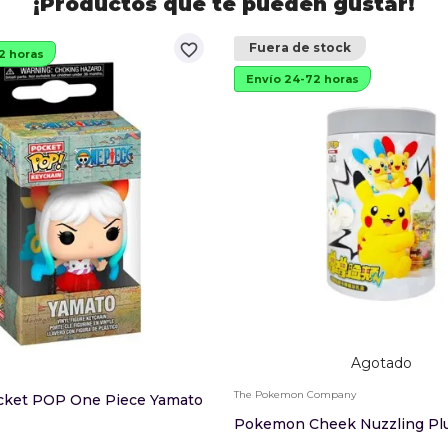
¡Productos que te pueden gustar!
favorite_border
Fuera de stock
2 horas
Envío 24-72 horas
Agotado
The Pokemon Company
ocket POP One Piece Yamato