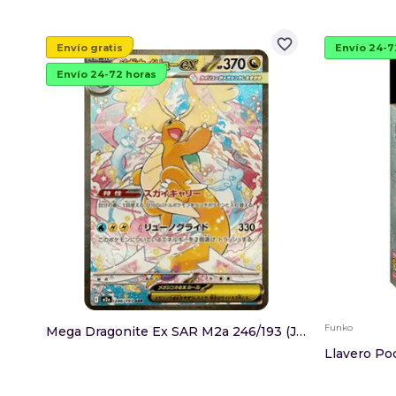
favorite_border
Envío gratis
Envío 24-7
Envío 24-72 horas
Funko
Mega Dragonite Ex SAR M2a 246/193 (JP)
Llavero P