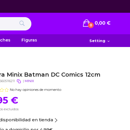
0,00 €
0
uches
Figuras
Setting
expand_more
ra Minix Batman DC Comics 12cm
6605116211
|
MINIX
No hay opiniones de momento
95 €
s excluidos
disponibilidad en tienda
ío a domicilio por
4.99€