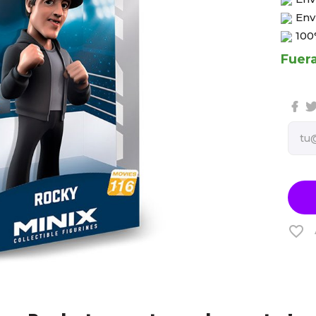
Env
100
Fuer
favorite_border