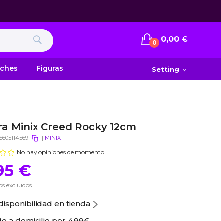
0,00 €
0
uches
Figuras
Setting
expand_more
ra Minix Creed Rocky 12cm
6605114569
|
MINIX
No hay opiniones de momento
95 €
s excluidos
disponibilidad en tienda
ío a domicilio por
4.99€