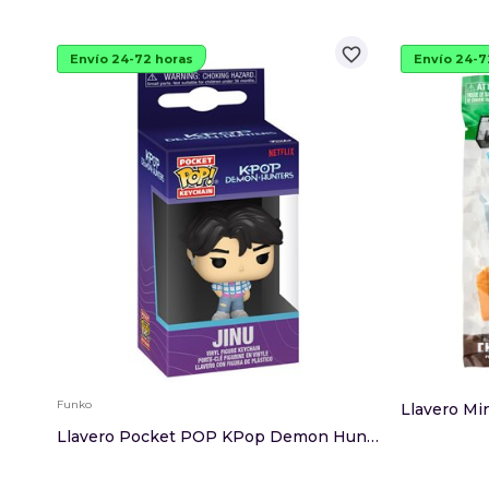
favorite_border
Envío 24-72 horas
Envío 24-7
Funko
Llavero Mi
Llavero Pocket POP KPop Demon Hunters Jinu