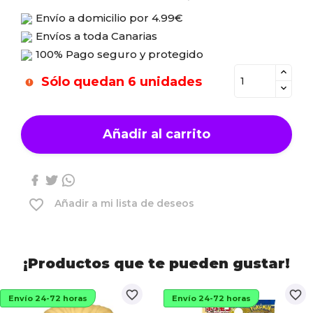
Envío a domicilio por
4.99€
Envíos a toda Canarias
100% Pago seguro y protegido
Sólo quedan 6 unidades
Añadir al carrito
favorite_border
Añadir a mi lista de deseos
¡Productos que te pueden gustar!
favorite_border
favorite_border
Envío 24-72 horas
Envío 24-72 horas