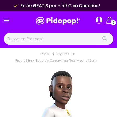
Envío GRATIS por + 50 € en Canarias!
done
0
Inicio
Figuras
Figura Minix Eduardo Camavinga Real Madrid 12cm