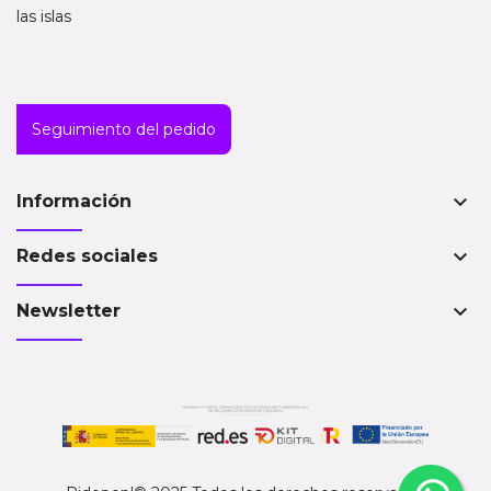
las islas
Seguimiento del pedido
keyboard_arrow_down
Información
keyboard_arrow_down
Redes sociales
keyboard_arrow_down
Newsletter