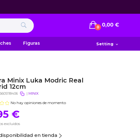
0,00 €
0
uches
Figuras
Setting
expand_more
ra Minix Luka Modric Real
id 12cm
6605118406
|
MINIX
No hay opiniones de momento
95 €
s excluidos
disponibilidad en tienda