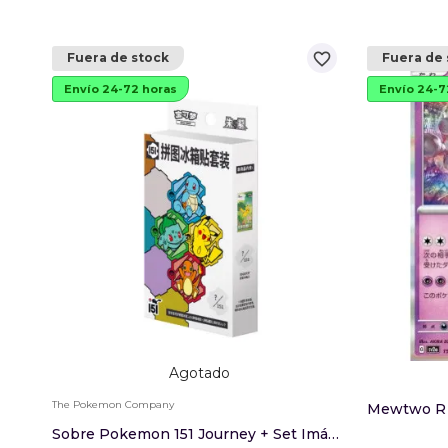
favorite_border
Fuera de stock
Fuera de 
Envío 24-72 horas
Envío 24-7
Agotado
The Pokemon Company
Sobre Pokemon 151 Journey + Set Imán Nevera Chino