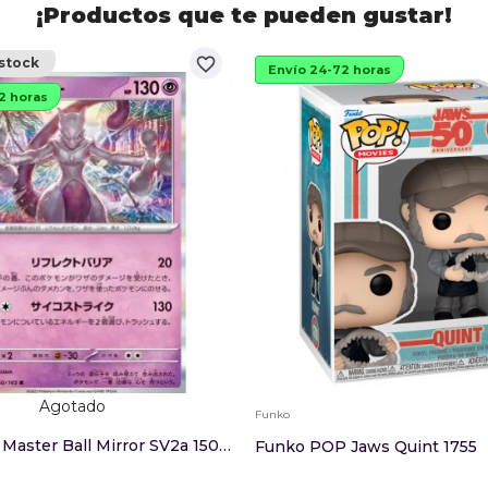
¡Productos que te pueden gustar!
favorite_border
stock
Envío 24-72 horas
2 horas
Agotado
Funko
Mewtwo R Master Ball Mirror SV2a 150/165 (JP)
Funko POP Jaws Quint 1755