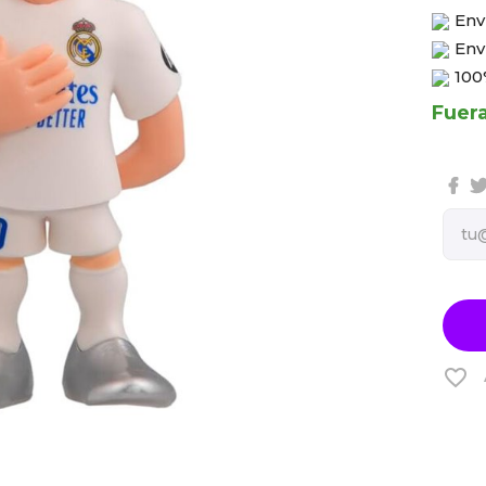
Env
Env
100
Fuer
favorite_border