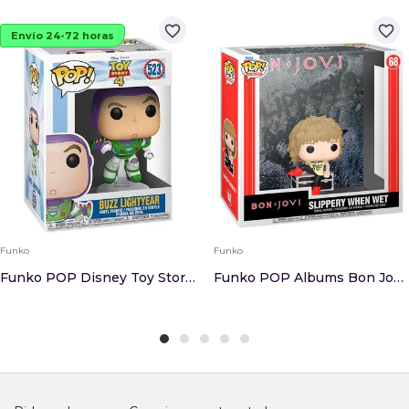
favorite_border
favorite_border
Envío 24-72 horas
Funko
Funko
Funko POP Disney Toy Story 4 Buzz Lightyear
Funko POP Albums Bon Jovi Slippery When Wet