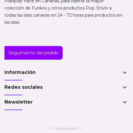
Pidopop! nace en Canarias, para traerte la mayor
colección de Funkos y otros productos Pop. Envío a
todas las islas canarias en 24 - 72 horas para productos en
las islas
Seguimiento del pedido
keyboard_arrow_down
Información
keyboard_arrow_down
Redes sociales
keyboard_arrow_down
Newsletter