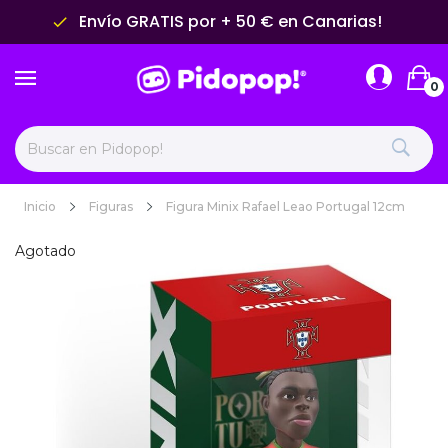
Envío GRATIS por + 50 € en Canarias!
done
0
Inicio
Figuras
Figura Minix Rafael Leao Portugal 12cm
Agotado