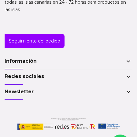
todas las islas canarias en 24 - 72 horas para productos en
las islas
Seguimiento del pedido
keyboard_arrow_down
Información
keyboard_arrow_down
Redes sociales
keyboard_arrow_down
Newsletter