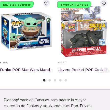
favorite_border
favorite_border
Envío 24-72 horas
Envío 24-72 horas
Funko
Funko
Funko POP Star Wars Mandalorian & Grogu - Grogu...
Llavero Pocket POP Godzilla Sleeping Godzilla E...
Pidopop! nace en Canarias, para traerte la mayor
colección de Funkos y otros productos Pop. Envío a