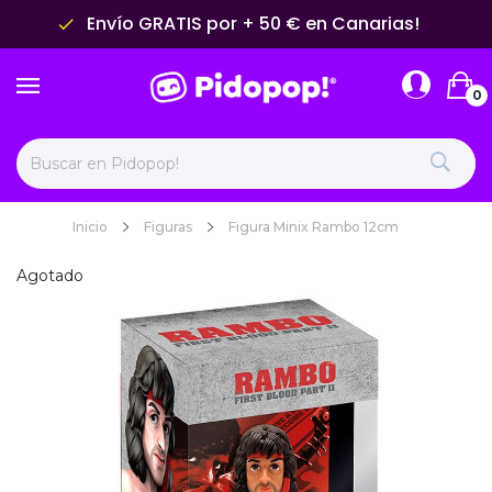
Envío GRATIS por + 50 € en Canarias!
done
0
Inicio
Figuras
Figura Minix Rambo 12cm
Agotado