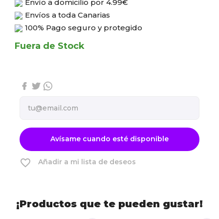
Envío a domicilio por
4.99€
Envíos a toda Canarias
100% Pago seguro y protegido
Fuera de Stock
Avísame cuando esté disponible
favorite_border
Añadir a mi lista de deseos
¡Productos que te pueden gustar!