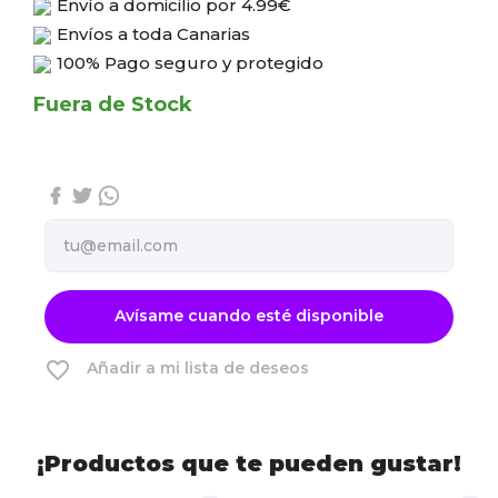
Envío a domicilio por
4.99€
Envíos a toda Canarias
100% Pago seguro y protegido
Fuera de Stock
Avísame cuando esté disponible
favorite_border
Añadir a mi lista de deseos
¡Productos que te pueden gustar!