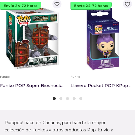
favorite_border
favorite_border
Envío 24-72 horas
Envío 24-72 horas
Funko
Funko
Funko POP Super Bioshock Bouncer Big Daddy
Llavero Pocket POP KPop Demon Hunters Rumi
Pidopop! nace en Canarias, para traerte la mayor
colección de Funkos y otros productos Pop. Envío a