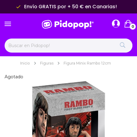
Envío GRATIS por + 50 € en Canarias!
done
0
Inicio
Figuras
Figura Minix Rambo 12cm
Agotado