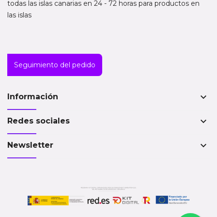
todas las islas canarias en 24 - 72 horas para productos en
las islas
Seguimiento del pedido
keyboard_arrow_down
Información
keyboard_arrow_down
Redes sociales
keyboard_arrow_down
Newsletter