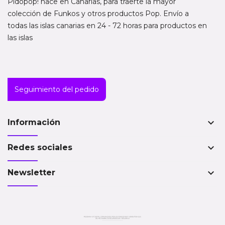
Pidopop! nace en Canarias, para traerte la mayor
colección de Funkos y otros productos Pop. Envío a
todas las islas canarias en 24 - 72 horas para productos en
las islas
Seguimiento del pedido
keyboard_arrow_down
Información
keyboard_arrow_down
Redes sociales
keyboard_arrow_down
Newsletter