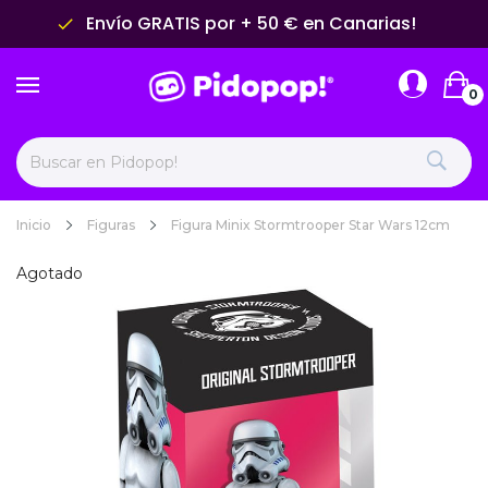
Envío GRATIS por + 50 € en Canarias!
done
0
Inicio
Figuras
Figura Minix Stormtrooper Star Wars 12cm
Agotado