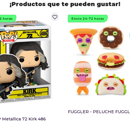
¡Productos que te pueden gustar!
favorite_border
2 horas
Envío 24-72 horas
Metallica 72 Kirk 486