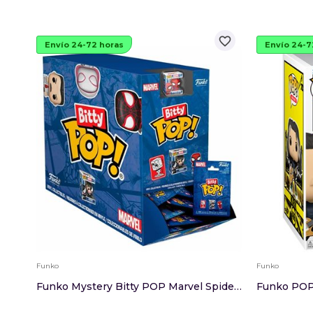
favorite_border
Envío 24-72 horas
Envío 24-7
Funko
Funko
Funko Mystery Bitty POP Marvel Spider-Man Surtido
Funko POP 