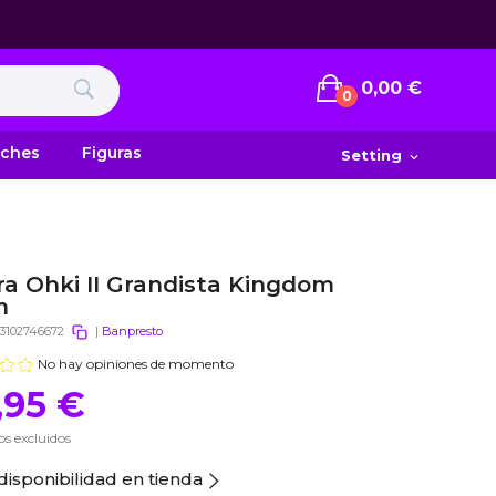
0,00 €
0
uches
Figuras
Setting
expand_more
ra Ohki II Grandista Kingdom
m
3102746672
|
Banpresto
No hay opiniones de momento
,95 €
s excluidos
disponibilidad en tienda