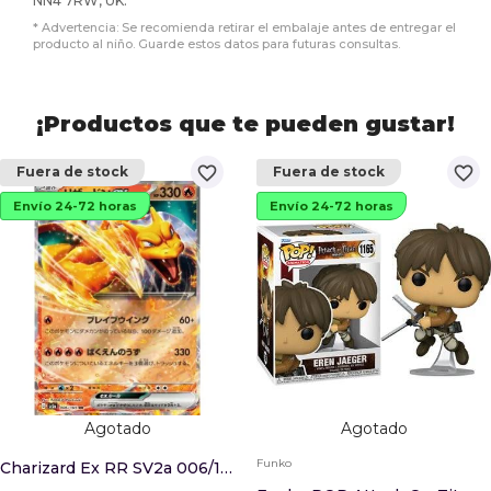
NN4 7RW, UK.
* Advertencia: Se recomienda retirar el embalaje antes de entregar el
producto al niño. Guarde estos datos para futuras consultas.
¡Productos que te pueden gustar!
favorite_border
favorite_border
Fuera de stock
Fuera de stock
Envío 24-72 horas
Envío 24-72 horas
Agotado
Agotado
Funko
Charizard Ex RR SV2a 006/165 (JP)