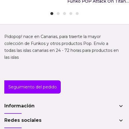
Funko POP Attack On Titan Eren Jaeger
Pidopop! nace en Canarias, para traerte la mayor
colección de Funkos y otros productos Pop. Envío a
todas las islas canarias en 24 - 72 horas para productos en
las islas
Seguimiento del pedido
keyboard_arrow_down
Información
keyboard_arrow_down
Redes sociales