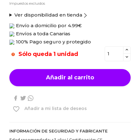
Impuestos excluidos
Ver disponibilidad en tienda
Envío a domicilio por
4.99€
Envíos a toda Canarias
100% Pago seguro y protegido
Sólo queda 1 unidad
Añadir al carrito
favorite_border
Añadir a mi lista de deseos
INFORMACIÓN DE SEGURIDAD Y FABRICANTE
Edad recomendada:
+3 años |
Certificación:
CE