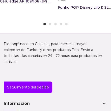
Funko
Ceruledge AR 109/106 (JP) PSA 10
Funko POP Disney Lilo & Stitch Mermaid Angel
Pidopop! nace en Canarias, para traerte la mayor
colección de Funkos y otros productos Pop. Envío a
todas las islas canarias en 24 - 72 horas para productos en
las islas
Seguimiento del pedido
keyboard_arrow_down
Información