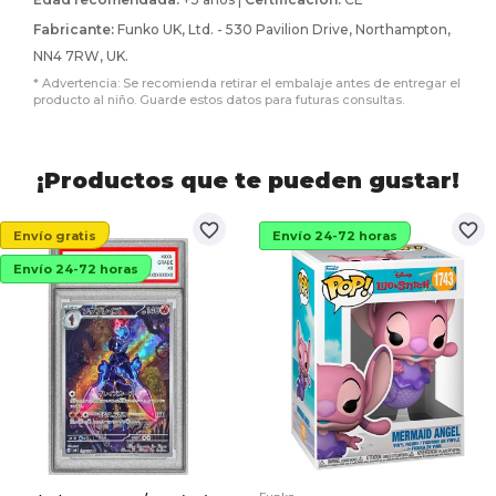
Fabricante:
Funko UK, Ltd. - 530 Pavilion Drive, Northampton,
NN4 7RW, UK.
* Advertencia: Se recomienda retirar el embalaje antes de entregar el
producto al niño. Guarde estos datos para futuras consultas.
¡Productos que te pueden gustar!
favorite_border
favorite_border
Envío gratis
Envío 24-72 horas
Envío 24-72 horas