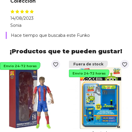
Colección
14/08/2023
Sonia
Hace tiempo que buscaba este Funko
¡Productos que te pueden gustar!
favorite_border
favorite_border
Fuera de stock
Envío 24-72 horas
Envío 24-72 horas