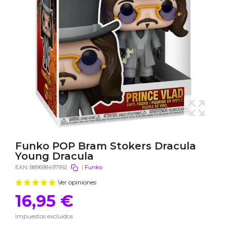
Funko POP Bram Stokers Dracula
Young Dracula
EAN:
889698497992
|
Funko
Ver opiniones
16,95 €
Impuestos excluidos