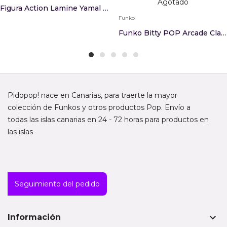
Agotado
Figura Action Lamine Yamal FC Barcelona 20cm
Funko
Funko Bitty POP Arcade Claw Disney Pixar Toy St...
Pidopop! nace en Canarias, para traerte la mayor
colección de Funkos y otros productos Pop. Envío a
todas las islas canarias en 24 - 72 horas para productos en
las islas
Seguimiento del pedido
keyboard_arrow_down
Información