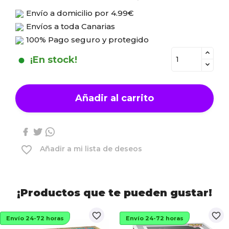
Envío a domicilio por
4.99€
Envíos a toda Canarias
100% Pago seguro y protegido
¡En stock!
Añadir al carrito
favorite_border
Añadir a mi lista de deseos
¡Productos que te pueden gustar!
favorite_border
favorite_border
Envío 24-72 horas
Envío 24-72 horas