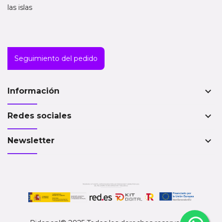
las islas
Seguimiento del pedido
keyboard_arrow_down
Información
keyboard_arrow_down
Redes sociales
keyboard_arrow_down
Newsletter