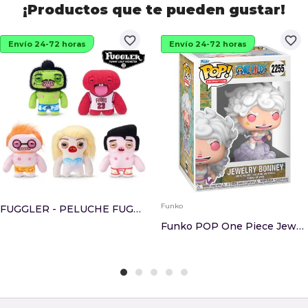
¡Productos que te pueden gustar!
favorite_border
favorite_border
Envío 24-72 horas
Envío 24-72 horas
Funko
FUGGLER - PELUCHE FUGGLER FUGG STARS 23 CM X12
Funko POP One Piece Jewelry Bonney