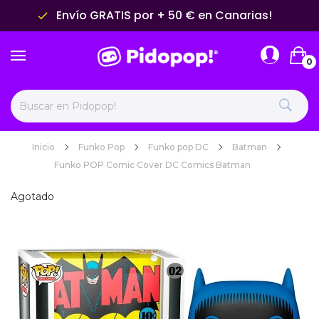
Envío GRATIS por + 50 € en Canarias!
done
0
Inicio
Funko Pop
Funko pop DC
Batman
Funko POP Comic Cover DC Comics Batman
Agotado