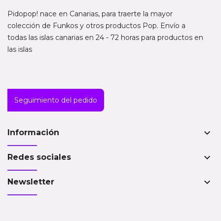
Pidopop! nace en Canarias, para traerte la mayor
colección de Funkos y otros productos Pop. Envío a
todas las islas canarias en 24 - 72 horas para productos en
las islas
Seguimiento del pedido
keyboard_arrow_down
Información
keyboard_arrow_down
Redes sociales
keyboard_arrow_down
Newsletter