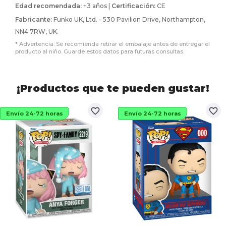
Edad recomendada:
+3 años |
Certificación:
CE
Fabricante:
Funko UK, Ltd. - 530 Pavilion Drive, Northampton,
NN4 7RW, UK.
* Advertencia: Se recomienda retirar el embalaje antes de entregar el
producto al niño. Guarde estos datos para futuras consultas.
¡Productos que te pueden gustar!
favorite_border
favorite_border
Envío 24-72 horas
Envío 24-72 horas