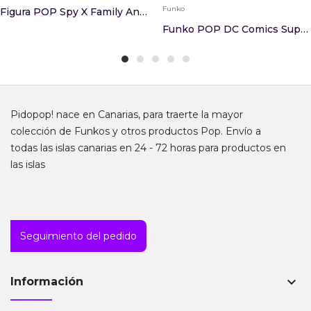
Funko
Figura POP Spy X Family Anya Forger 2219
Funko POP DC Comics Superman Golden Age Superman
Pidopop! nace en Canarias, para traerte la mayor
colección de Funkos y otros productos Pop. Envío a
todas las islas canarias en 24 - 72 horas para productos en
las islas
Seguimiento del pedido
keyboard_arrow_down
Información