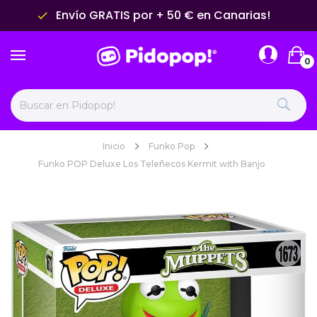
Envío GRATIS por + 50 € en Canarias!
done
0
Inicio
Funko Pop
Funko POP Deluxe Los Teleñecos Kermit with Banjo