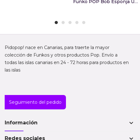
Funko POP Bob Esponja Una Nueva Aventura Pirata...
Pidopop! nace en Canarias, para traerte la mayor
colección de Funkos y otros productos Pop. Envío a
todas las islas canarias en 24 - 72 horas para productos en
las islas
Seguimiento del pedido
keyboard_arrow_down
Información
keyboard_arrow_down
Redes sociales