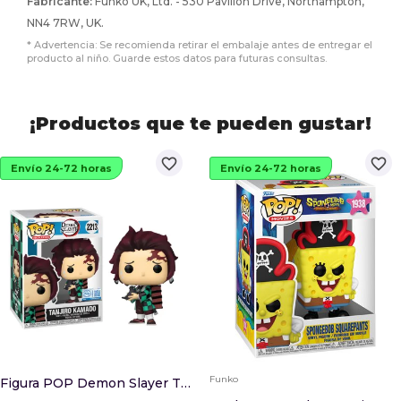
Fabricante:
Funko UK, Ltd. - 530 Pavilion Drive, Northampton,
NN4 7RW, UK.
* Advertencia: Se recomienda retirar el embalaje antes de entregar el
producto al niño. Guarde estos datos para futuras consultas.
¡Productos que te pueden gustar!
favorite_border
favorite_border
Envío 24-72 horas
Envío 24-72 horas
Funko
Figura POP Demon Slayer Tanjiro Kamado With Cro...