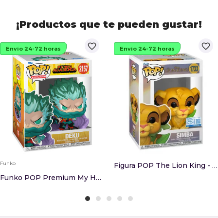
¡Productos que te pueden gustar!
favorite_border
favorite_border
Envío 24-72 horas
Envío 24-72 horas
Funko
Figura POP The Lion King - Simba Special Editio...
Funko POP Premium My Hero Academia Deku 2157