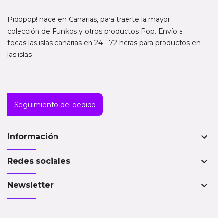
Pidopop! nace en Canarias, para traerte la mayor
colección de Funkos y otros productos Pop. Envío a
todas las islas canarias en 24 - 72 horas para productos en
las islas
Seguimiento del pedido
keyboard_arrow_down
Información
keyboard_arrow_down
Redes sociales
keyboard_arrow_down
Newsletter