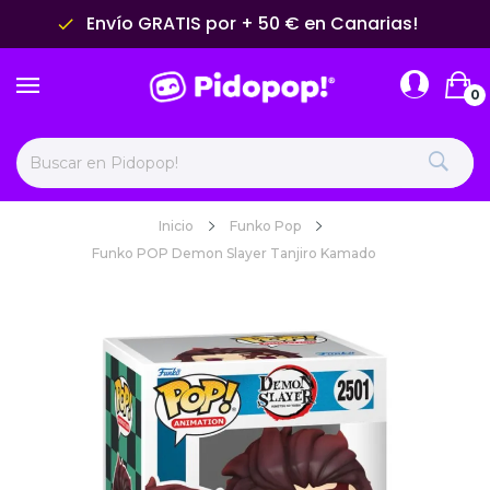
Envío GRATIS por + 50 € en Canarias!
done
0
Inicio
Funko Pop
Funko POP Demon Slayer Tanjiro Kamado